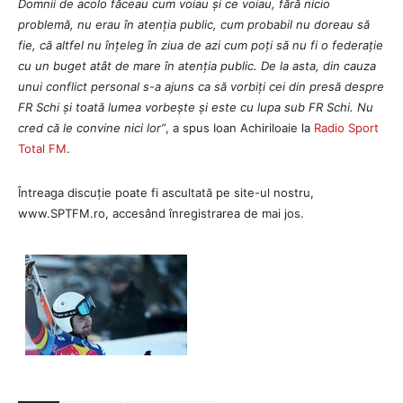
Domnii de acolo făceau cum voiau și ce voiau, fără nicio
problemă, nu erau în atenția public, cum probabil nu doreau să
fie, că altfel nu înțeleg în ziua de azi cum poți să nu fi o federație
cu un buget atât de mare în atenția public. De la asta, din cauza
unui conflict personal s-a ajuns ca să vorbiți cei din presă despre
FR Schi și toată lumea vorbește și este cu lupa sub FR Schi. Nu
cred că le convine nici lor
”
, a spus Ioan Achiriloaie la
Radio Sport
Total FM
.
Întreaga discuție poate fi ascultată pe site-ul nostru,
www.SPTFM.ro, accesând înregistrarea de mai jos.