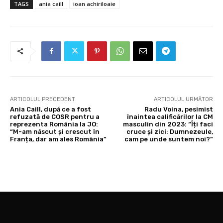
TAGS
ania caill
ioan achiriloaie
ARTICOLUL PRECEDENT
ARTICOLUL URMĂTOR
Ania Caill, după ce a fost
Radu Voina, pesimist
refuzată de COSR pentru a
înaintea calificărilor la CM
reprezenta România la JO:
masculin din 2023: “Îți faci
“M-am născut și crescut în
cruce și zici: Dumnezeule,
Franța, dar am ales România”
cam pe unde suntem noi?”