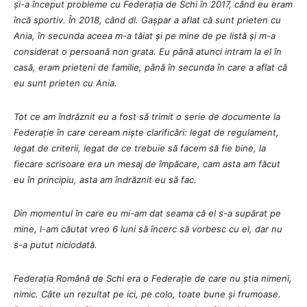
și-a început probleme cu Federația de Schi în 2017, când eu eram
încă sportiv. În 2018, când dl. Gașpar a aflat că sunt prieten cu
Ania, în secunda aceea m-a tăiat și pe mine de pe listă și m-a
considerat o persoană non grata. Eu până atunci intram la el în
casă, eram prieteni de familie, până în secunda în care a aflat că
eu sunt prieten cu Ania.
Tot ce am îndrăznit eu a fost să trimit o serie de documente la
Federație în care ceream niște clarificări: legat de regulament,
legat de criterii, legat de ce trebuie să facem să fie bine, la
fiecare scrisoare era un mesaj de împăcare, cam asta am făcut
eu în principiu, asta am îndrăznit eu să fac.
Din momentul în care eu mi-am dat seama că el s-a supărat pe
mine, l-am căutat vreo 6 luni să încerc să vorbesc cu el, dar nu
s-a putut niciodată.
Federația Română de Schi era o Federație de care nu știa nimeni,
nimic. Câte un rezultat pe ici, pe colo, toate bune și frumoase.