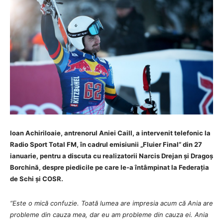
Ioan Achiriloaie, antrenorul Aniei Caill, a intervenit telefonic la
Radio Sport Total FM, în cadrul emisiunii „Fluier Final” din 27
ianuarie, pentru a discuta cu realizatorii Narcis Drejan și Dragoș
Borchină, despre piedicile pe care le-a întâmpinat la Federația
de Schi și COSR.
“Este o mică confuzie. Toată lumea are impresia acum că Ania are
probleme din cauza mea, dar eu am probleme din cauza ei. Ania