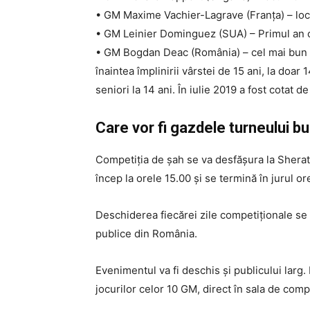
• GM Maxime Vachier-Lagrave (Franța) – locu
• GM Leinier Dominguez (SUA) – Primul an cân
• GM Bogdan Deac (România) – cel mai bun șa
înaintea împlinirii vârstei de 15 ani, la doa
seniori la 14 ani. În iulie 2019 a fost cotat d
Care vor fi gazdele turneului 
Competiția de șah se va desfășura la Sherato
încep la orele 15.00 și se termină în jurul or
Deschiderea fiecărei zile competiționale se va
publice din România.
Evenimentul va fi deschis și publicului larg
jocurilor celor 10 GM, direct în sala de comp