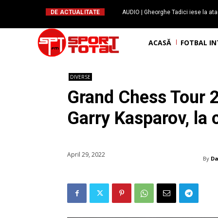
DE ACTUALITATE
AUDIO | Gheorghe Tadici iese la ata
handbal: ”Rapid și-a făcu
ACASĂ
FOTBAL I
DIVERSE
Grand Chess Tour 20
Garry Kasparov, la
April 29, 2022
By
Da