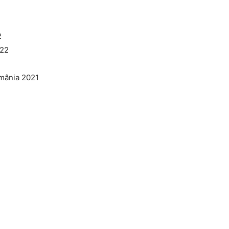
2
022
omânia 2021