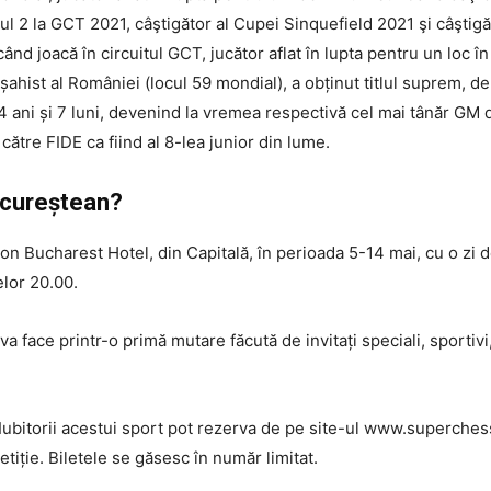
l 2 la GCT 2021, câştigător al Cupei Sinquefield 2021 şi câştig
d joacă în circuitul GCT, jucător aflat în lupta pentru un loc î
hist al României (locul 59 mondial), a obținut titlul suprem, d
r 14 ani și 7 luni, devenind la vremea respectivă cel mai tânăr GM
e către FIDE ca fiind al 8-lea junior din lume.
bucureștean?
n Bucharest Hotel, din Capitală, în perioada 5-14 mai, cu o zi de
elor 20.00.
 face printr-o primă mutare făcută de invitați speciali, sportivi, o
. Iubitorii acestui sport pot rezerva de pe site-ul www.superches
etiție. Biletele se găsesc în număr limitat.