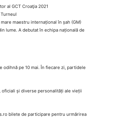
ător al GCT Croaţia 2021
n Turneul
e mare maestru internațional în șah (GM)
 din lume. A debutat în echipa națională de
 odihnă pe 10 mai. În fiecare zi, partidele
ficiali și diverse personalități ale vieții
s.ro bilete de participare pentru urmărirea