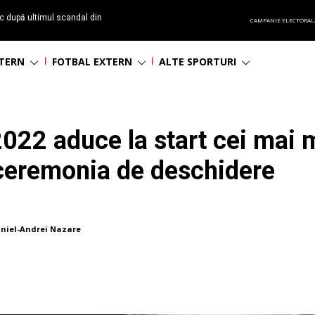
c după ultimul scandal din
CAMPANIE ELECTORAL
t echipă satelit”
NTERN
FOTBAL EXTERN
ALTE SPORTURI
22 aduce la start cei mai ma
 ceremonia de deschidere
niel-Andrei Nazare