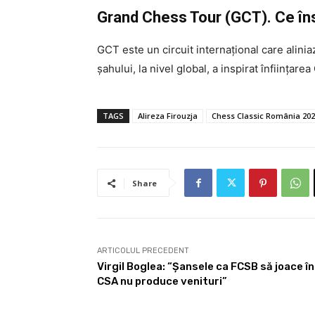
Grand Chess Tour (GCT). Ce î
GCT este un circuit internațional care alini
șahului, la nivel global, a inspirat înființar
TAGS
Alireza Firouzja
Chess Classic România 20
Share
ARTICOLUL PRECEDENT
Virgil Boglea: “Șansele ca FCSB să joace 
CSA nu produce venituri”