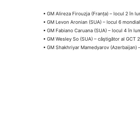
• GM Alireza Firouzja (Franța) – locul 2 în l
• GM Levon Aronian (SUA) – locul 6 mondial, 
• GM Fabiano Caruana (SUA) – locul 4 în lume
• GM Wesley So (SUA) – câştigător al GCT 202
• GM Shakhriyar Mamedyarov (Azerbaijan) – 