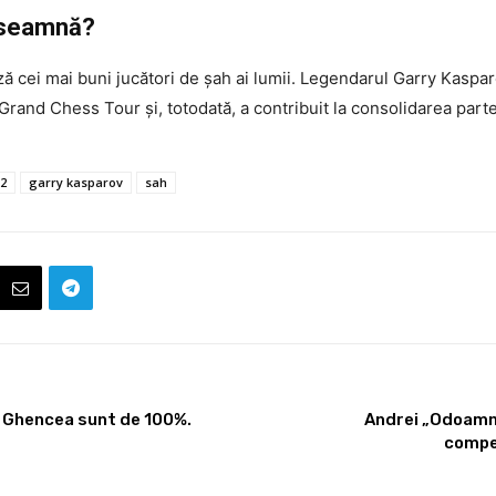
nseamnă?
ază cei mai buni jucători de șah ai lumii. Legendarul Garry Kaspar
ea Grand Chess Tour și, totodată, a contribuit la consolidarea part
22
garry kasparov
sah
în Ghencea sunt de 100%.
Andrei „Odoamne
compet