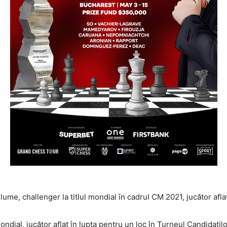
ume, challenger la titlul mondial în cadrul CM 2021, jucător afla
ndial, jucător aflat în lupta pentru un loc în Turneul Candidaţil