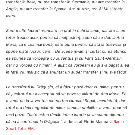
transfer în Italia, nu are transfer în Germania, nu are transfer în
Anglia, nu are transfer în Spania. Are Al Aziz, are Al Ml și toate
astea.
Sunt multe lucruri aruncate ca praf în ochi la lume, dar are și un
retur treaba asta, pentru că mulți părinți spun că se duc la Ana
Maria, că e cea mai bună, este bună pentru că stă la televizor și
spune niște lucruri care… De aceea m-am și certat cu ea atunci,
ea spunea că vorbește cu Juventus și cu Paris Saint-Germain,
dar nu vorbea cu nimeni. A auzit că vorbeam eu și s-a băgat și ea
în față. Nu mai zic că a anunțat un super transfer și nu s-a făcut.
La transferul lui Drăgușin, el a făcut poză doar cu mine, pentru
că jucătorul nu a acceptat să se pozeze alături de Ana Maria. Ea
a venit pe la Juventus din partea clubului Regal, mandatată, dar
totul era deja negociat de mine, sumele stabilite, a venit doar să
facă poze. Toate astea rămân într-o istorie și va spune din nou
că ea a contribuit la Drăgușin”,
a declarat Florin Manea la
Radio
Sport Total FM
.