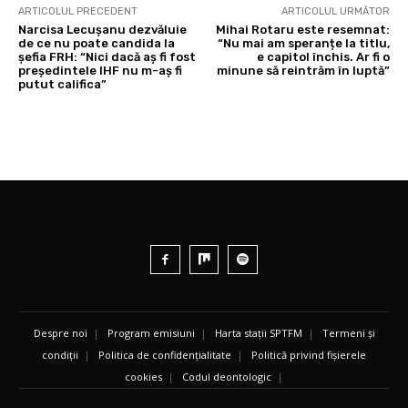
ARTICOLUL PRECEDENT
ARTICOLUL URMĂTOR
Narcisa Lecușanu dezvăluie
Mihai Rotaru este resemnat:
de ce nu poate candida la
“Nu mai am speranțe la titlu,
șefia FRH: “Nici dacă aș fi fost
e capitol închis. Ar fi o
președintele IHF nu m-aș fi
minune să reintrăm în luptă”
putut califica”
Despre noi
|
Program emisiuni
|
Harta stații SPTFM
|
Termeni și
condiții
|
Politica de confidențialitate
|
Politică privind fișierele
cookies
|
Codul deontologic
|