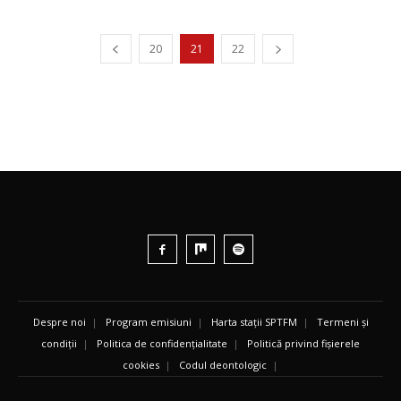
20
21
22
Despre noi
|
Program emisiuni
|
Harta stații SPTFM
|
Termeni și
condiții
|
Politica de confidențialitate
|
Politică privind fișierele
cookies
|
Codul deontologic
|