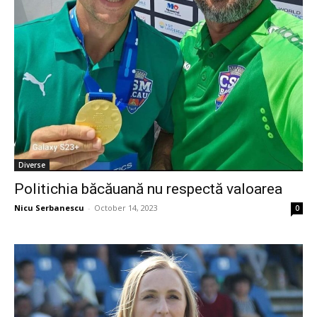
Diverse
Politichia băcăuană nu respectă valoarea
Nicu Serbanescu
-
October 14, 2023
0