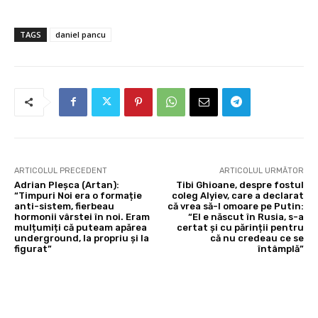
TAGS
daniel pancu
ARTICOLUL PRECEDENT
ARTICOLUL URMĂTOR
Adrian Pleșca (Artan):
Tibi Ghioane, despre fostul
“Timpuri Noi era o formație
coleg Alyiev, care a declarat
anti-sistem, fierbeau
că vrea să-l omoare pe Putin:
hormonii vârstei în noi. Eram
“El e născut în Rusia, s-a
mulțumiți că puteam apărea
certat și cu părinții pentru
underground, la propriu și la
că nu credeau ce se
figurat”
întâmplă”