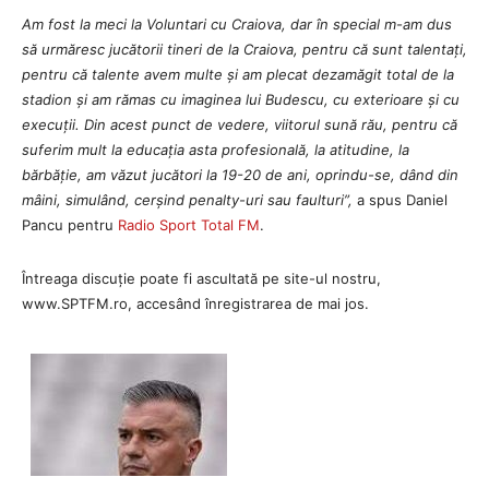
Am fost la meci la Voluntari cu Craiova, dar în special m-am dus
să urmăresc jucătorii tineri de la Craiova, pentru că sunt talentați,
pentru că talente avem multe și am plecat dezamăgit total de la
stadion și am rămas cu imaginea lui Budescu, cu exterioare și cu
execuții. Din acest punct de vedere, viitorul sună rău, pentru că
suferim mult la educația asta profesională, la atitudine, la
bărbăție, am văzut jucători la 19-20 de ani, oprindu-se, dând din
mâini, simulând, cerșind penalty-uri sau faulturi”,
a spus Daniel
Pancu pentru
Radio Sport Total FM
.
Întreaga discuție poate fi ascultată pe site-ul nostru,
www.SPTFM.ro, accesând înregistrarea de mai jos.