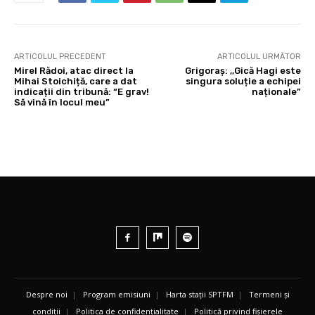
ARTICOLUL PRECEDENT
ARTICOLUL URMĂTOR
Mirel Rădoi, atac direct la
Grigoraș: ,,Gică Hagi este
Mihai Stoichiță, care a dat
singura soluție a echipei
indicații din tribună: “E grav!
naționale”
Să vină în locul meu”
Despre noi
|
Program emisiuni
|
Harta stații SPTFM
|
Termeni și
condiții
|
Politica de confidențialitate
|
Politică privind fișierele