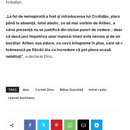
fotbaliști.
„La fel de neinspirată a fost și introducerea lui Cicâldău, șters
până la absență, total abulic, ce să mai vorbim de Alibec, a
cărui prezență nu se justifică din niciun punct de vedere… doar
că dacă joci împotriva unor matrozi tineri este nevoie și de un
bucătar. Alibec așa aduce, cu ceva kilograme în plus, care să-i
hrănească pe flăcăii ăia cu încredere că pot pleca acasă
nebătuți”
, a declarat Dinu.
TAGS
atac
Cornel Dinu
Mihai Stoichiță
mirel radoi
razvan burleanu