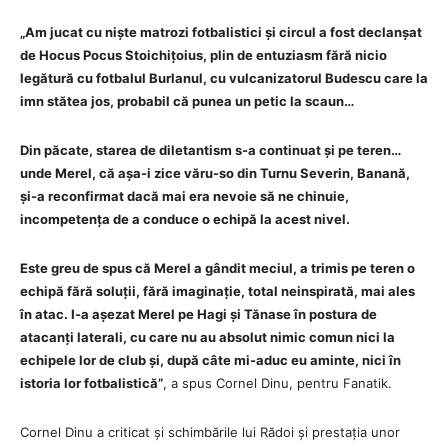
„Am jucat cu niște matrozi fotbalistici și circul a fost declanșat
de Hocus Pocus Stoichițoius, plin de entuziasm fără nicio
legătură cu fotbalul Burlanul, cu vulcanizatorul Budescu care la
imn stătea jos, probabil că punea un petic la scaun…
Din păcate, starea de diletantism s-a continuat și pe teren…
unde Merel, că așa-i zice văru-so din Turnu Severin, Banană,
și-a reconfirmat dacă mai era nevoie să ne chinuie,
incompetența de a conduce o echipă la acest nivel.
Este greu de spus că Merel a gândit meciul, a trimis pe teren o
echipă fără soluții, fără imaginație, total neinspirată, mai ales
în atac. I-a așezat Merel pe Hagi și Tănase în postura de
atacanți laterali, cu care nu au absolut nimic comun nici la
echipele lor de club și, după câte mi-aduc eu aminte, nici în
istoria lor fotbalistică”
, a spus Cornel Dinu, pentru Fanatik.
Cornel Dinu a criticat și schimbările lui Rădoi și prestația unor