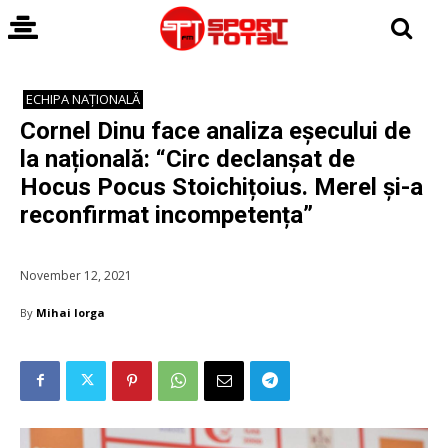
ECHIPA NAȚIONALĂ
Cornel Dinu face analiza eșecului de
la națională: “Circ declanșat de
Hocus Pocus Stoichițoius. Merel și-a
reconfirmat incompetența”
November 12, 2021
By
Mihai Iorga