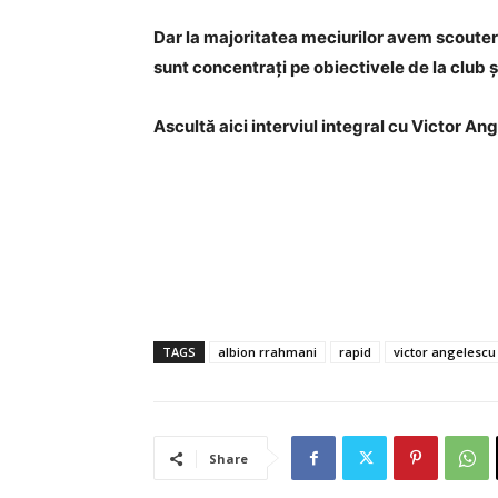
Dar la majoritatea meciurilor avem scouteri 
sunt concentrați pe obiectivele de la club și
Ascultă aici interviul integral cu Victor An
TAGS
albion rrahmani
rapid
victor angelescu
Share