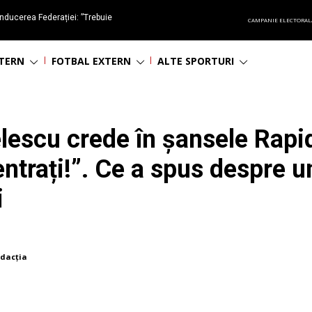
nducerea Federației: ”Trebuie
CAMPANIE ELECTORAL
oluționa fotbalul românesc
NTERN
FOTBAL EXTERN
ALTE SPORTURI
escu crede în șansele Rapidul
ntrați!”. Ce a spus despre un
i
dacția