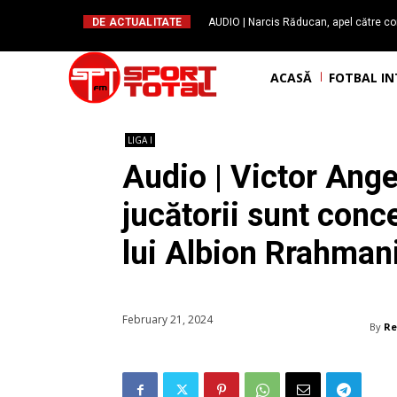
DE ACTUALITATE
AUDIO | Narcis Răducan, apel către co
spus stop!”. Măsurile care pot rev
ACASĂ
FOTBAL I
LIGA I
Audio | Victor Angel
jucătorii sunt conce
lui Albion Rrahman
February 21, 2024
By
Re