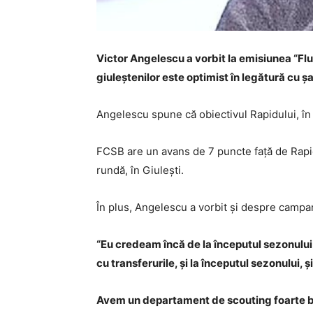
Victor Angelescu a vorbit la emisiunea “Flu
giuleștenilor este optimist în legătură cu ș
Angelescu spune că obiectivul Rapidului, în 
FCSB are un avans de 7 puncte față de Rapid,
rundă, în Giulești.
În plus, Angelescu a vorbit și despre campa
“Eu credeam încă de la începutul sezonului 
cu transferurile, și la începutul sezonului, și
Avem un departament de scouting foarte bun.