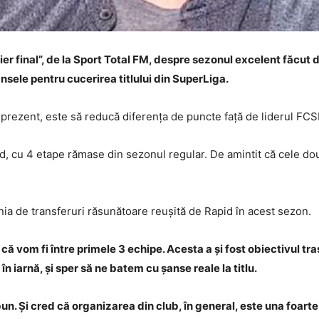
ier final”, de la Sport Total FM, despre sezonul excelent făcut
ansele pentru cucerirea titlului din SuperLiga.
prezent, este să reducă diferența de puncte față de liderul FCSB,
 cu 4 etape rămase din sezonul regular. De amintit că cele două
nia de transferuri răsunătoare reușită de Rapid în acest sezon.
că vom fi între primele 3 echipe. Acesta a și fost obiectivul tr
 în iarnă, și sper să ne batem cu șanse reale la titlu.
 Și cred că organizarea din club, în general, este una foarte 