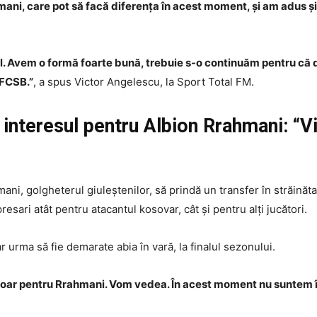
ni, care pot să facă diferența în acest moment, și am adus și 
ul. Avem o formă foarte bună, trebuie s-o continuăm pentru că 
 FCSB.”
, a spus Victor Angelescu, la Sport Total FM.
interesul pentru Albion Rrahmani: “Vi
ani, golgheterul giuleștenilor, să prindă un transfer în străinăt
esari atât pentru atacantul kosovar, cât și pentru alți jucători.
ar urma să fie demarate abia în vară, la finalul sezonului.
u doar pentru Rrahmani. Vom vedea. În acest moment nu suntem î