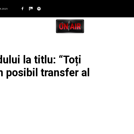
A 2025
ui la titlu: “Toți
 posibil transfer al