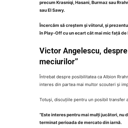
precum Krasniqi, Hasani, Burmaz sau Rrahma
sau El Sawy.
Încercăm să creștem și viitorul, și prezent
în Play-Off cu un ecart cât mai mic față de
Victor Angelescu, despre 
meciurilor”
Întrebat despre posibilitatea ca Albion Rrahm
interes din partea mai multor scouteri și impr
Totuși, discuțiile pentru un posibil transfer 
“Este interes pentru mai mulți jucători, n
terminat perioada de mercato din iarnă.