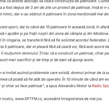
ocmai ca aceste asociații să ceară construcția de patinoare. Cul
 a fost depus de 3 ani de zile un proiect de patinoar, însă ei n
inut nimic, dar s-au obținut 4 patinoare în zona menționată mai d
acest sport, dar tu când dai 10 patinoare în această zonă, în afar
i să-i ajutăm și pe frații noștri din zona de câmpie și din Moldova
ți în Ungaria, se transferă fără să fie solicitat acordul federației
a 5 patinoare, dar ei pleacă fără să ceară voi, fără acel acord de
 îi mulțumim domnului Țiriac că a construit un patinoar, chiar p
sunt mari sacrificii și de timp și de bani să ajungi acolo.
a invitat auzind problemele care există, domnul primar de la s
 mea că poată să fie atât de operativ. În 10 minute de când am e
 și chiar se face patinoar”
, a spus Alexandru Nistor la
Radio Spo
-ul nostru, www.SPTFM.ro, accesând înregistrarea de mai jos.