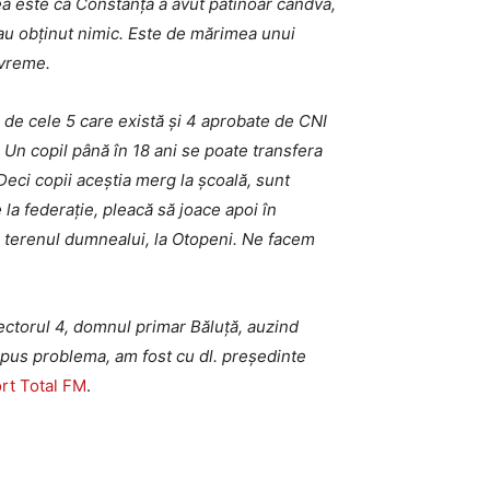
mea este că Constanța a avut patinoar cândva,
-au obținut nimic. Este de mărimea unui
evreme.
ă de cele 5 care există și 4 aprobate de CNI
. Un copil până în 18 ani se poate transfera
. Deci copii aceștia merg la școală, sunt
 la federație, pleacă să joace apoi în
e terenul dumnealui, la Otopeni. Ne facem
ectorul 4, domnul primar Băluță, auzind
xpus problema, am fost cu dl. președinte
rt Total FM
.