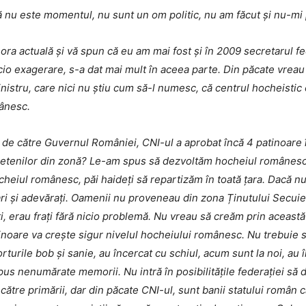
 nu este momentul, nu sunt un om politic, nu am făcut și nu-mi pl
ora actuală și vă spun că eu am mai fost și în 2009 secretarul fe
icio exagerare, s-a dat mai mult în aceea parte. Din păcate vreau
istru, care nici nu știu cum să-l numesc, că centrul hocheistic e
mânesc.
de către Guvernul României, CNI-ul a aprobat încă 4 patinoare în
prietenilor din zonă? Le-am spus să dezvoltăm hocheiul românesc
ocheiul românesc, păi haideți să repartizăm în toată țara. Dacă nu
 și adevărați. Oamenii nu proveneau din zona Ținutului Secuiesc
i, erau frați fără nicio problemă. Nu vreau să creăm prin această 
patinoare va crește sigur nivelul hocheiului românesc. Nu trebui
orturile bob și sanie, au încercat cu schiul, acum sunt la noi, au
us nenumărate memorii. Nu intră în posibilitățile federației să
ătre primării, dar din păcate CNI-ul, sunt banii statului român 