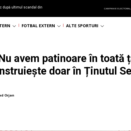
c după ultimul scandal din
CAMPANIE ELECTORAL
t echipă satelit”
NTERN
FOTBAL EXTERN
ALTE SPORTURI
Nu avem patinoare în toată ț
struiește doar în Ținutul S
ad Orjan