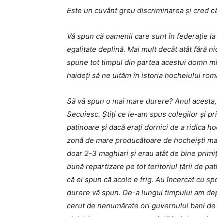
Este un cuvânt greu discriminarea și cred că
Vă spun că oamenii care sunt în federație la 
egalitate deplină. Mai mult decât atât fără n
spune tot timpul din partea acestui domn min
haideți să ne uităm în istoria hocheiului ro
Să vă spun o mai mare durere? Anul acesta, 
Secuiesc. Știți ce le-am spus colegilor și 
patinoare și dacă erați dornici de a ridica h
zonă de mare producătoare de hocheiști mari
doar 2-3 maghiari și erau atât de bine primiț
bună repartizare pe tot teritoriul țării de 
că ei spun că acolo e frig. Au încercat cu sp
durere vă spun. De-a lungul timpului am dep
cerut de nenumărate ori guvernului bani de c