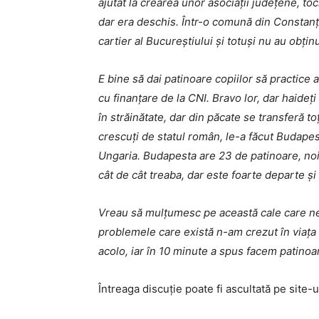
ajutat la crearea unor asociații județene, t
dar era deschis. Într-o comună din Constanța
cartier al Bucureștiului și totuși nu au obț
E bine să dai patinoare copiilor să practice 
cu finanțare de la CNI. Bravo lor, dar haideț
în străinătate, dar din păcate se transferă to
crescuți de statul român, le-a făcut Budapest
Ungaria. Budapesta are 23 de patinoare, noi
cât de cât treaba, dar este foarte departe și 
Vreau să mulțumesc pe această cale care ne-
problemele care există n-am crezut în viața
acolo, iar în 10 minute a spus facem patinoar
Întreaga discuție poate fi ascultată pe site