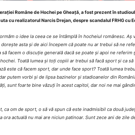
erației Române de Hochei pe Gheață, a fost prezent în studioul 
scuta cu realizatorul Narcis Drejan, despre
scandalul FRHG cu E
 formăm o idee la ceea ce se întâmplă în hocheiul românesc. Aș v
 dorește asta și de aici începem că poate nu ar trebui să ne ref
a să facem o discuție generală dacă se poate și apoi ne referim
hochei. Toată lumea și toți copiii ar trebui să facă sport și ca să
bază este că facem sport, dar unde face sport? Toată lumea treb
dar putem vorbi și de lipsa bazinelor și stadioanelor din România
ți, sunt foarte bine văzuți în acest capitol, dar noi ne mai gândi
t, ca om de sport, o să vă spun că este inadmisibil ca două județe
la ora actuală nu mai are niciun patinoar. Sunt zece ani de zile 