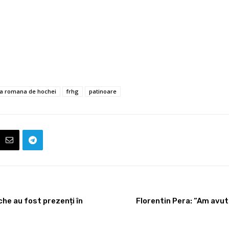
ia romana de hochei
frhg
patinoare
he au fost prezenți în
Florentin Pera: “Am avut 