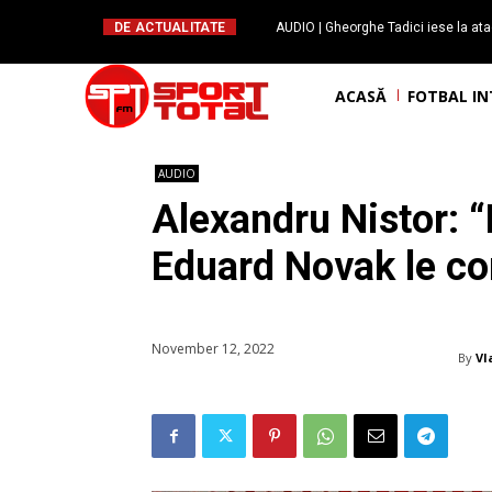
DE ACTUALITATE
AUDIO | Gheorghe Tadici iese la ata
handbal: ”Rapid și-a făcu
ACASĂ
FOTBAL I
AUDIO
Alexandru Nistor: “
Eduard Novak le con
November 12, 2022
By
Vl