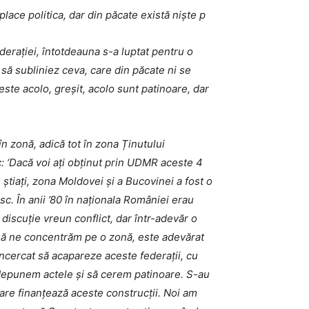
ace politica, dar din păcate există niște p
derației, întotdeauna s-a luptat pentru o
 să subliniez ceva, care din păcate ni se
ste acolo, greșit, acolo sunt patinoare, dar
 zonă, adică tot în zona Ținutului
: ‘Dacă voi ați obținut prin UDMR aceste 4
 știați, zona Moldovei și a Bucovinei a fost o
. În anii ’80 în naționala României erau
discuție vreun conflict, dar într-adevăr o
e să ne concentrăm pe o zonă, este adevărat
 încercat să acapareze aceste federații, cu
 depunem actele și să cerem patinoare. S-au
care finanțează aceste construcții. Noi am