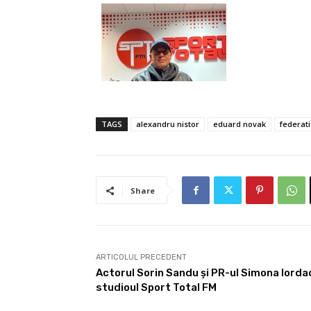
TAGS
alexandru nistor
eduard novak
federat
Share
ARTICOLUL PRECEDENT
Actorul Sorin Sandu și PR-ul Simona Iordac
studioul Sport Total FM