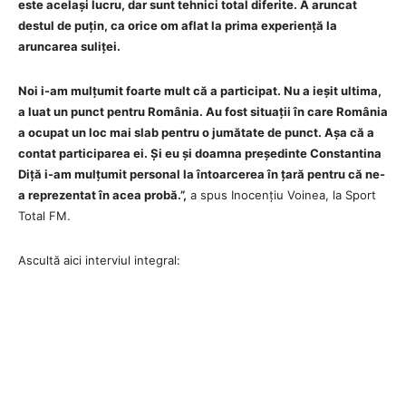
este același lucru, dar sunt tehnici total diferite. A aruncat
destul de puțin, ca orice om aflat la prima experiență la
aruncarea suliței.
Noi i-am mulțumit foarte mult că a participat. Nu a ieșit ultima,
a luat un punct pentru România. Au fost situații în care România
a ocupat un loc mai slab pentru o jumătate de punct. Așa că a
contat participarea ei. Și eu și doamna președinte Constantina
Diță i-am mulțumit personal la întoarcerea în țară pentru că ne-
a reprezentat în acea probă.”,
a spus Inocențiu Voinea, la Sport
Total FM.
Ascultă aici interviul integral: