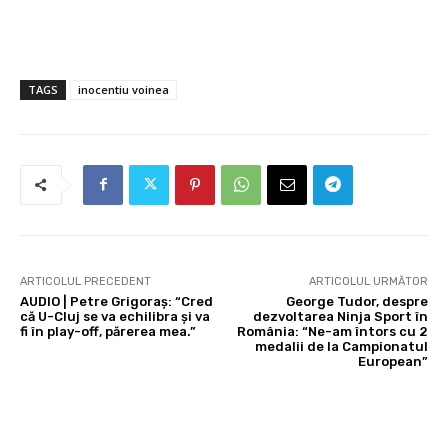
TAGS
inocentiu voinea
ARTICOLUL PRECEDENT
ARTICOLUL URMĂTOR
AUDIO | Petre Grigoraș: “Cred
George Tudor, despre
că U-Cluj se va echilibra și va
dezvoltarea Ninja Sport în
fi în play-off, părerea mea.”
România: “Ne-am întors cu 2
medalii de la Campionatul
European”