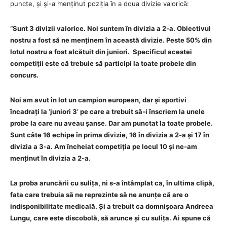
puncte, și și-a menținut poziția în a doua divizie valorică:
“Sunt 3 divizii valorice. Noi suntem în divizia a 2-a. Obiectivul
nostru a fost să ne menținem în această divizie. Peste 50% din
lotul nostru a fost alcătuit din juniori. Specificul acestei
competiții este că trebuie să participi la toate probele din
concurs.
Noi am avut în lot un campion european, dar și sportivi
încadrați la ‘juniori 3’ pe care a trebuit să-i înscriem la unele
probe la care nu aveau șanse. Dar am punctat la toate probele.
Sunt câte 16 echipe în prima divizie, 16 în divizia a 2-a și 17 în
divizia a 3-a. Am încheiat competiția pe locul 10 și ne-am
menținut în divizia a 2-a.
La proba aruncării cu sulița, ni s-a întâmplat ca, în ultima clipă,
fata care trebuia să ne reprezinte să ne anunțe că are o
indisponibilitate medicală. Și a trebuit ca domnișoara Andreea
Lungu, care este discobolă, să arunce și cu sulița. Ai spune că