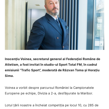
Inocențiu Voinea, secretarul general al Federației Române de
Atletism, a fost invitat în studio-ul Sport Total FM, în cadrul
emisiunii “Trafic Sport”, moderată de Răzvan Toma și Horațiu
Sima.
Voinea a vorbit despre parcursul României la Campionatele
Europene pe echipe, Divizia a 2-a, desfășurate la Maribor.
Lotul țării noastre a încheiat competiția pe locul 10, cu 285 de