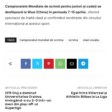
Campionatele Mondiale de scrimă pentru juniori și cadeți se
desfășoară la Wuxi (China) în perioada 7-15 aprilie
, oferind
spectacol de înaltă clasă și confirmând tendințele din circuitul
internațional al acestui sport.
TAGS
Campionatul mondial de scrima
scrima
vlad covaliu
ARTICOLUL PRECEDENT
ARTICOLUL URMĂTOR
CFR Cluj a dominat
Egal între Villarreal și
Universitatea Craiova,
Athletic Bilbao la La Liga
învingând-o cu 2-0 într-un
meci din play-off-ul
Superligii