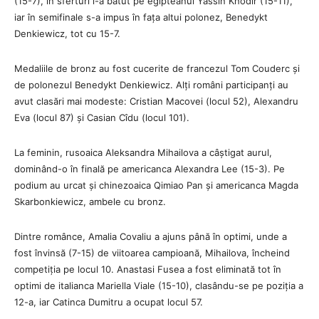
(15-7), în sferturi l-a bătut pe egipteanul Yassin Khodir (15-11),
iar în semifinale s-a impus în fața altui polonez, Benedykt
Denkiewicz, tot cu 15-7.
Medaliile de bronz au fost cucerite de francezul Tom Couderc și
de polonezul Benedykt Denkiewicz. Alți români participanți au
avut clasări mai modeste: Cristian Macovei (locul 52), Alexandru
Eva (locul 87) și Casian Cîdu (locul 101).
La feminin, rusoaica Aleksandra Mihailova a câștigat aurul,
dominând-o în finală pe americanca Alexandra Lee (15-3). Pe
podium au urcat și chinezoaica Qimiao Pan și americanca Magda
Skarbonkiewicz, ambele cu bronz.
Dintre românce, Amalia Covaliu a ajuns până în optimi, unde a
fost învinsă (7-15) de viitoarea campioană, Mihailova, încheind
competiția pe locul 10. Anastasi Fusea a fost eliminată tot în
optimi de italianca Mariella Viale (15-10), clasându-se pe poziția a
12-a, iar Catinca Dumitru a ocupat locul 57.