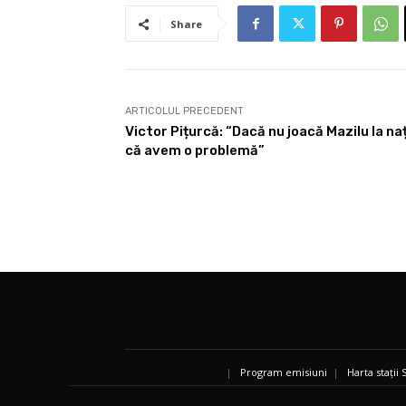
Share
ARTICOLUL PRECEDENT
Victor Pițurcă: “Dacă nu joacă Mazilu la n
că avem o problemă”
|
Program emisiuni
|
Harta stații