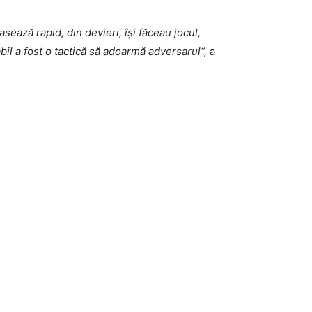
sează rapid, din devieri, își făceau jocul,
abil a fost o tactică să adoarmă adversarul
“,
a