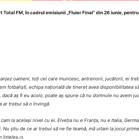
rt Total FM, în cadrul emisiunii „Fluier Final” din 26 iunie, pentr
jez oameni, toți cei care muncesc, antrenorii, jucătorii, ei trebu
vem fotbaliști, echipa națională de tineret avea disponibilitatea 
, dacă aș fi eu acolo, poate aș spune că nu domnule nu avem juc
 ar trebui să o învingă.
m cam la același nivel cu ei. Elveția nu e Franța, nu e Italia, Ge
i. Nu știu de ce ar trebui să ne fie teamă, mă uitam la jocul pri
m înțeles-o.