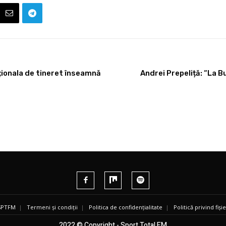
aționala de tineret înseamnă
Andrei Prepeliță: “La 
 SPTFM
|
Termeni și condiții
|
Politica de confidențialitate
|
Politică privind fiș
2022 © Copyright - Sport Total FM