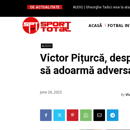
DE ACTUALITATE
AUDIO | Gheorghe Tadici iese la ata
handbal: ”Rapid și-a făcu
ACASĂ
FOTBAL I
AUDIO
Victor Pițurcă, des
să adoarmă advers
June 26, 2023
By
Vl