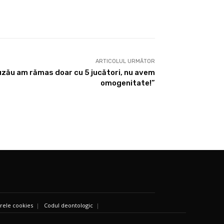
ARTICOLUL URMĂTOR
Buzău am rămas doar cu 5 jucători, nu avem
omogenitate!”
ierele cookies
|
Codul deontologic
|