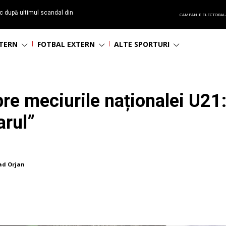
c după ultimul scandal din
CAMPANIE ELECTORAL
t echipă satelit”
NTERN
FOTBAL EXTERN
ALTE SPORTURI
pre meciurile naționalei U21:
arul”
ad Orjan