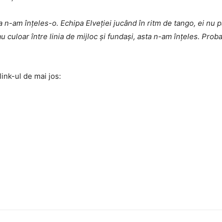
a n-am înțeles-o. Echipa Elveției jucând în ritm de tango, ei nu pa
 culoar între linia de mijloc și fundași, asta n-am înțeles. Prob
link-ul de mai jos: