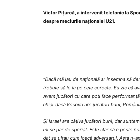
Victor Pițurcă, a intervenit telefonic la Spo
despre meciurile naționalei U21.
“Dacă mă iau de națională ar însemna să deran
trebuie să le ia pe cele corecte. Eu zic că a
Avem jucători cu care poți face performanță
chiar dacă Kosovo are jucători buni, România
Și Israel are câțiva jucători buni, dar sunte
mi se par de speriat. Este clar că e peste no
dat se uitau cum joacă adversarul. Asta n-a