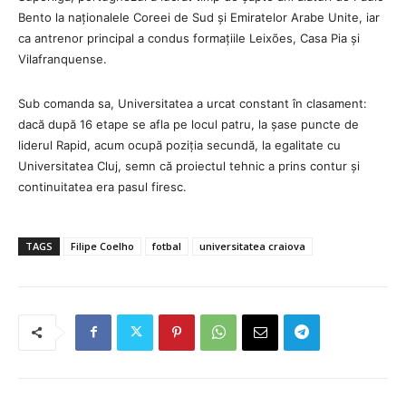
Bento la naționalele Coreei de Sud și Emiratelor Arabe Unite, iar
ca antrenor principal a condus formațiile Leixões, Casa Pia și
Vilafranquense.
Sub comanda sa, Universitatea a urcat constant în clasament:
dacă după 16 etape se afla pe locul patru, la șase puncte de
liderul Rapid, acum ocupă poziția secundă, la egalitate cu
Universitatea Cluj, semn că proiectul tehnic a prins contur și
continuitatea era pasul firesc.
TAGS
Filipe Coelho
fotbal
universitatea craiova