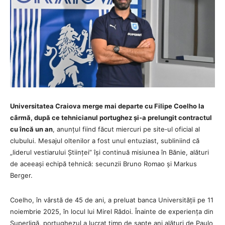
Universitatea Craiova merge mai departe cu Filipe Coelho la
cârmă, după ce tehnicianul portughez și‑a prelungit contractul
cu încă un an
, anunțul fiind făcut miercuri pe site‑ul oficial al
clubului. Mesajul oltenilor a fost unul entuziast, subliniind că
„liderul vestiarului Științei” își continuă misiunea în Bănie, alături
de aceeași echipă tehnică: secunzii Bruno Romao și Markus
Berger.
Coelho, în vârstă de 45 de ani, a preluat banca Universității pe 11
noiembrie 2025, în locul lui Mirel Rădoi. Înainte de experiența din
Superligă, portughezul a lucrat timp de șapte ani alături de Paulo