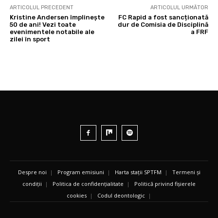
ARTICOLUL PRECEDENT
ARTICOLUL URMĂTOR
Kristine Andersen împlinește
FC Rapid a fost sancționată
50 de ani! Vezi toate
dur de Comisia de Disciplină
evenimentele notabile ale
a FRF
zilei în sport
Despre noi
|
Program emisiuni
|
Harta stații SPTFM
|
Termeni și
condiții
|
Politica de confidențialitate
|
Politică privind fișierele
cookies
|
Codul deontologic
|