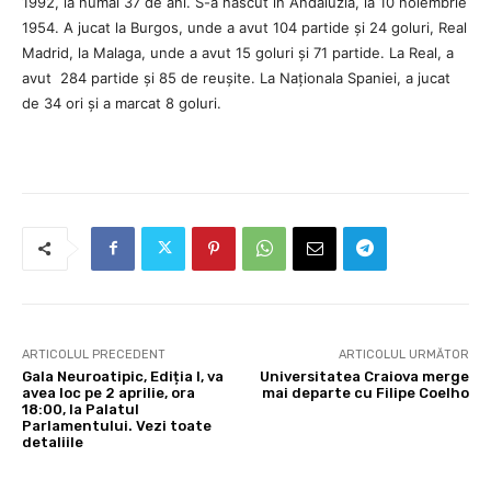
1992, la numai 37 de ani. S-a născut în Andaluzia, la 10 noiembrie
1954. A jucat la Burgos, unde a avut 104 partide și 24 goluri, Real
Madrid, la Malaga, unde a avut 15 goluri și 71 partide. La Real, a
avut 284 partide și 85 de reușite. La Naționala Spaniei, a jucat
de 34 ori și a marcat 8 goluri.
ARTICOLUL PRECEDENT
ARTICOLUL URMĂTOR
Gala Neuroatipic, Ediția I, va
Universitatea Craiova merge
avea loc pe 2 aprilie, ora
mai departe cu Filipe Coelho
18:00, la Palatul
Parlamentului. Vezi toate
detaliile