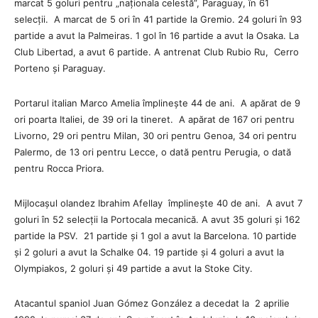
marcat 5 goluri pentru „naționala celestă”, Paraguay, în 61
selecții. A marcat de 5 ori în 41 partide la Gremio. 24 goluri în 93
partide a avut la Palmeiras. 1 gol în 16 partide a avut la Osaka. La
Club Libertad, a avut 6 partide. A antrenat Club Rubio Ru, Cerro
Porteno și Paraguay.
Portarul italian Marco Amelia împlinește 44 de ani. A apărat de 9
ori poarta Italiei, de 39 ori la tineret. A apărat de 167 ori pentru
Livorno, 29 ori pentru Milan, 30 ori pentru Genoa, 34 ori pentru
Palermo, de 13 ori pentru Lecce, o dată pentru Perugia, o dată
pentru Rocca Priora.
Mijlocașul olandez Ibrahim Afellay împlinește 40 de ani. A avut 7
goluri în 52 selecții la Portocala mecanică. A avut 35 goluri și 162
partide la PSV. 21 partide și 1 gol a avut la Barcelona. 10 partide
și 2 goluri a avut la Schalke 04. 19 partide și 4 goluri a avut la
Olympiakos, 2 goluri și 49 partide a avut la Stoke City.
Atacantul spaniol Juan Gómez González a decedat la 2 aprilie