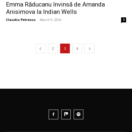
Emma Răducanu învinsă de Amanda
Anisimova la Indian Wells
Claudiu Petrescu
-
March 9, 2026
0
2
3
4