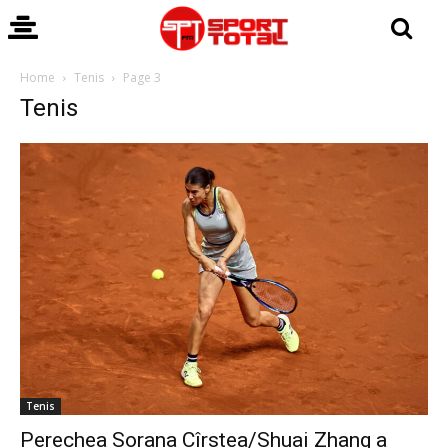
Home
Tenis
Page 3
Tenis
Tenis
Perechea Sorana Cîrstea/Shuai Zhang a