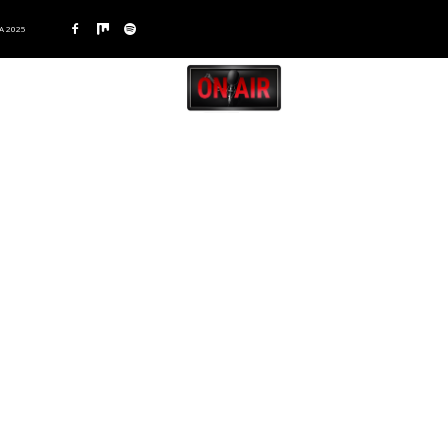
A 2025