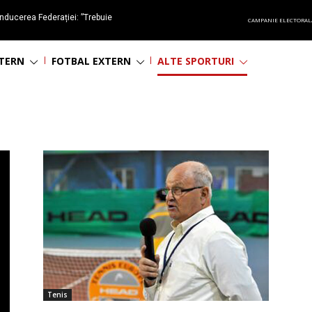
nducerea Federației: ”Trebuie
CAMPANIE ELECTORAL
oluționa fotbalul românesc
NTERN
FOTBAL EXTERN
ALTE SPORTURI
Tenis