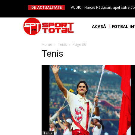
DE ACTUALITATE
AUDIO | Narcis Răducan, apel către co
spus stop!”. Măsurile care pot rev
ACASĂ
FOTBAL I
Home
Tenis
Page 36
Tenis
Tenis