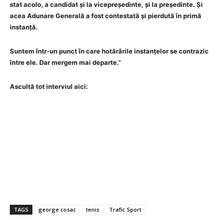
stat acolo, a candidat și la vicepreședinte, și la președinte. Și
acea Adunare Generală a fost contestată și pierdută în primă
instanță.
Suntem într-un punct în care hotărârile instanțelor se contrazic
între ele. Dar mergem mai departe.”
Ascultă tot interviul aici:
TAGS
george cosac
tenis
Trafic Sport