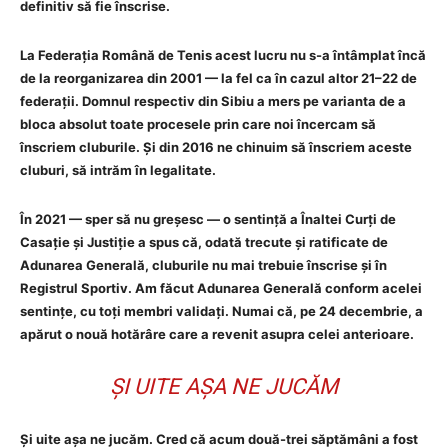
definitiv să fie înscrise.
La Federația Română de Tenis acest lucru nu s-a întâmplat încă
de la reorganizarea din 2001 — la fel ca în cazul altor 21–22 de
federații. Domnul respectiv din Sibiu a mers pe varianta de a
bloca absolut toate procesele prin care noi încercam să
înscriem cluburile. Și din 2016 ne chinuim să înscriem aceste
cluburi, să intrăm în legalitate.
În 2021 — sper să nu greșesc — o sentință a Înaltei Curți de
Casație și Justiție a spus că, odată trecute și ratificate de
Adunarea Generală, cluburile nu mai trebuie înscrise și în
Registrul Sportiv. Am făcut Adunarea Generală conform acelei
sentințe, cu toți membri validați. Numai că, pe 24 decembrie, a
apărut o nouă hotărâre care a revenit asupra celei anterioare.
ȘI UITE AȘA NE JUCĂM
Și uite așa ne jucăm. Cred că acum două-trei săptămâni a fost