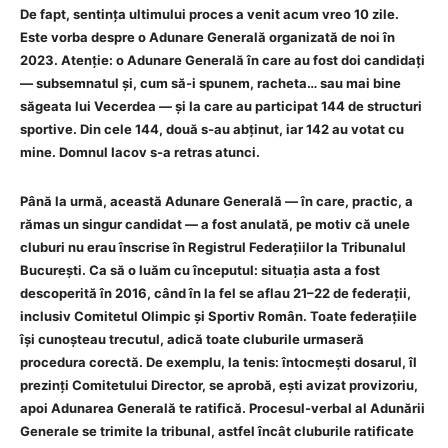
De fapt, sentința ultimului proces a venit acum vreo 10 zile.
Este vorba despre o Adunare Generală organizată de noi în
2023. Atenție: o Adunare Generală în care au fost doi candidați
— subsemnatul și, cum să-i spunem, racheta… sau mai bine
săgeata lui Vecerdea — și la care au participat 144 de structuri
sportive. Din cele 144, două s-au abținut, iar 142 au votat cu
mine. Domnul Iacov s-a retras atunci.
Până la urmă, această Adunare Generală — în care, practic, a
rămas un singur candidat — a fost anulată, pe motiv că unele
cluburi nu erau înscrise în Registrul Federațiilor la Tribunalul
București. Ca să o luăm cu începutul: situația asta a fost
descoperită în 2016, când în la fel se aflau 21–22 de federații,
inclusiv Comitetul Olimpic și Sportiv Român. Toate federațiile
își cunoșteau trecutul, adică toate cluburile urmaseră
procedura corectă. De exemplu, la tenis: întocmești dosarul, îl
prezinți Comitetului Director, se aprobă, ești avizat provizoriu,
apoi Adunarea Generală te ratifică. Procesul-verbal al Adunării
Generale se trimite la tribunal, astfel încât cluburile ratificate