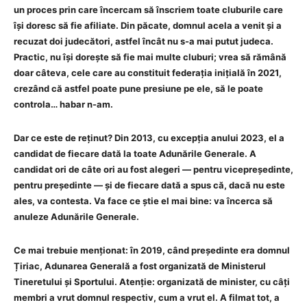
un proces prin care încercam să înscriem toate cluburile care
își doresc să fie afiliate. Din păcate, domnul acela a venit și a
recuzat doi judecători, astfel încât nu s-a mai putut judeca.
Practic, nu își dorește să fie mai multe cluburi; vrea să rămână
doar câteva, cele care au constituit federația inițială în 2021,
crezând că astfel poate pune presiune pe ele, să le poate
controla… habar n-am.
Dar ce este de reținut? Din 2013, cu excepția anului 2023, el a
candidat de fiecare dată la toate Adunările Generale. A
candidat ori de câte ori au fost alegeri — pentru vicepreședinte,
pentru președinte — și de fiecare dată a spus că, dacă nu este
ales, va contesta. Va face ce știe el mai bine: va încerca să
anuleze Adunările Generale.
Ce mai trebuie menționat: în 2019, când președinte era domnul
Țiriac, Adunarea Generală a fost organizată de Ministerul
Tineretului și Sportului. Atenție: organizată de minister, cu câți
membri a vrut domnul respectiv, cum a vrut el. A filmat tot, a