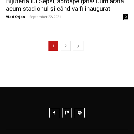
Bijuteria lui Sepsi, aproape gata! Cum arată
acum stadionul și când va fi inaugurat
Vlad Orjan
-
September 22, 2021
0
1
2