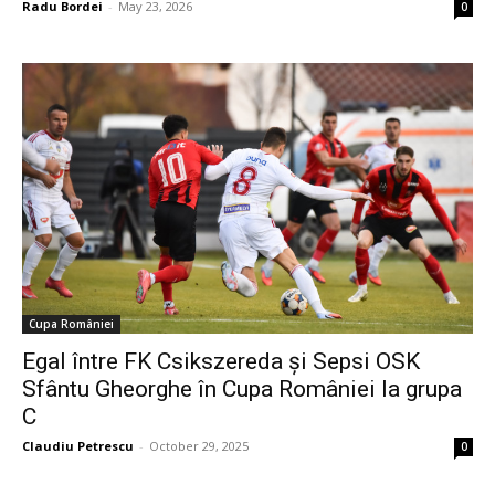
Radu Bordei
-
May 23, 2026
0
Cupa României
Egal între FK Csikszereda și Sepsi OSK
Sfântu Gheorghe în Cupa României la grupa
C
Claudiu Petrescu
-
October 29, 2025
0