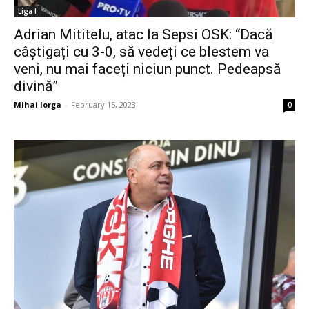
Liga I
Adrian Mititelu, atac la Sepsi OSK: “Dacă
câștigați cu 3-0, să vedeți ce blestem va
veni, nu mai faceți niciun punct. Pedeapsă
divină”
Mihai Iorga
-
February 15, 2023
0