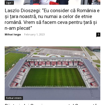
Liga I
Laszlo Dioszegi: “Eu consider că România e
și țara noastră, nu numai a celor de etnie
română. Vrem să facem ceva pentru țară și
n-am plecat”
Mihai Iorga
-
February 1, 2023
0
Fotbal intern