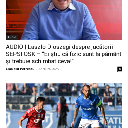
Audio
AUDIO | Laszlo Dioszegi despre jucătorii
SEPSI OSK – “Ei știu că fizic sunt la pământ
și trebuie schimbat ceva!”
Claudiu Petrescu
-
April 29, 2025
0