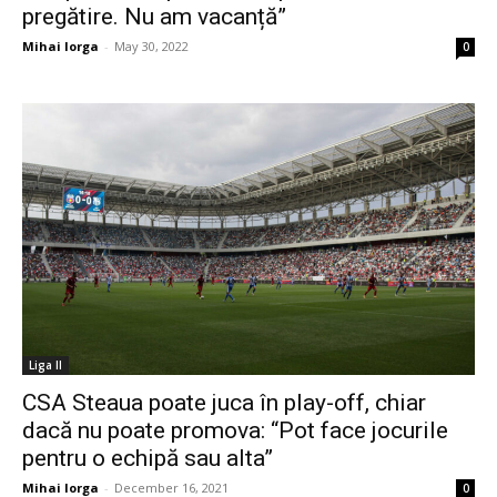
pregătire. Nu am vacanță”
Mihai Iorga
-
May 30, 2022
0
Liga II
CSA Steaua poate juca în play-off, chiar
dacă nu poate promova: “Pot face jocurile
pentru o echipă sau alta”
Mihai Iorga
-
December 16, 2021
0