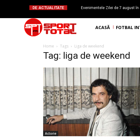
DE ACTUALITATE
Evenimentele Zilei de 7 august în 
românesc Octavian Morariu
ACASĂ
FOTBAL I
Home
Tags
Liga de weekend
Tag: liga de weekend
Actorie