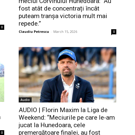
meciul Corvinului Hunedoara: “Au
fost atât de concentrați încât
puteam tranșa victoria mult mai
repede.”
0
Claudiu Petrescu
-
March 15, 2026
0
Audio
AUDIO | Florin Maxim la Liga de
a
Weekend: “Meciurile pe care le-am
jucat la Hunedoara, cele
premergătoare finalei, au fost
0