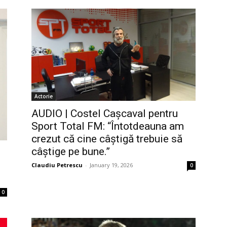
Actorie
AUDIO | Costel Cașcaval pentru
Sport Total FM: “Întotdeauna am
crezut că cine câștigă trebuie să
câștige pe bune.”
Claudiu Petrescu
-
January 19, 2026
0
0