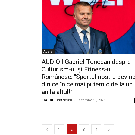
Audio
AUDIO | Gabriel Toncean despre
Culturism-ul și Fitness-ul
Românesc: “Sportul nostru devin
din ce în ce mai puternic de la un
an la altul!”
Claudiu Petrescu
-
December 9, 2025
1
2
3
4