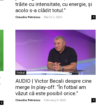
trăite cu intensitate, cu energie, și
acolo s-a clădit totul.”
Claudiu Petrescu
-
March 2, 2026
0
Fotbal
e
AUDIO | Victor Becali despre cine
e
merge în play-off: “În fotbal am
văzut că este posibil orice.”
Claudiu Petrescu
-
February 9, 2026
0
0