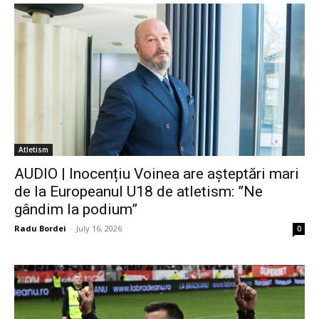
Atletism
AUDIO | Inocențiu Voinea are așteptări mari
de la Europeanul U18 de atletism: ”Ne
gândim la podium”
Radu Bordei
-
July 16, 2026
0