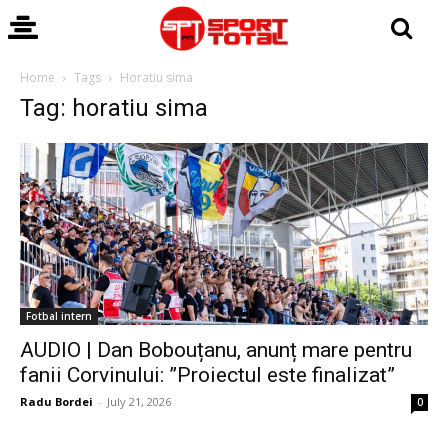
Home
Tags
Horatiu sima
Tag: horatiu sima
Fotbal intern
AUDIO | Dan Bobouțanu, anunț mare pentru
fanii Corvinului: ”Proiectul este finalizat”
Radu Bordei
-
July 21, 2026
0