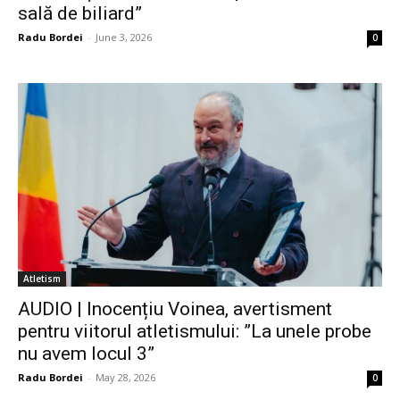
sală de biliard”
Radu Bordei
-
June 3, 2026
0
Atletism
AUDIO | Inocențiu Voinea, avertisment
pentru viitorul atletismului: ”La unele probe
nu avem locul 3”
Radu Bordei
-
May 28, 2026
0