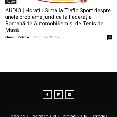
Audio
AUDIO | Horațiu Sima la Trafic Sport despre
unele probleme juridice la Federația
Română de Automobilism și de Tenis de
Masă
Claudiu Petrescu
-
February 19, 2026
0
Despre noi
|
Program emisiuni
|
Harta stații SPTFM
|
Termeni și