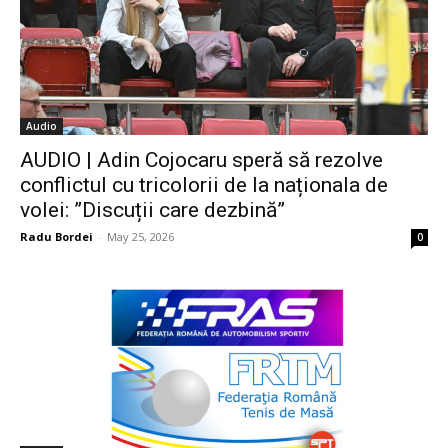
Audio
AUDIO | Adin Cojocaru speră să rezolve
conflictul cu tricolorii de la naționala de
volei: ”Discuții care dezbină”
Radu Bordei
-
May 25, 2026
0