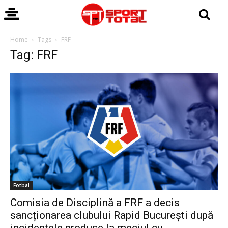
Home
Tags
FRF
Tag: FRF
Fotbal
Comisia de Disciplină a FRF a decis
sancționarea clubului Rapid București după
incidentele produse la meciul cu