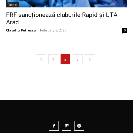
Fotbal
FRF sancționează cluburile Rapid și UTA
Arad
Claudiu Petrescu
-
February 3, 2026
0
1
2
3