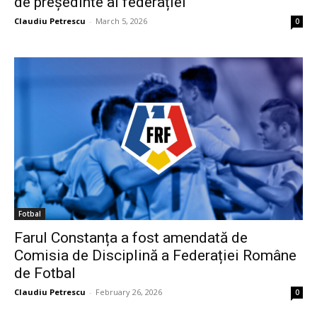
de președinte al federației
Claudiu Petrescu
-
March 5, 2026
0
Fotbal
Farul Constanța a fost amendată de
Comisia de Disciplină a Federației Române
de Fotbal
Claudiu Petrescu
-
February 26, 2026
0