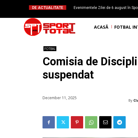
DE ACTUALITATE
Evenimentele Zilei de 6 august în Spor
Daniel Băl
ACASĂ
FOTBAL I
FOTBAL
Comisia de Discipli
suspendat
December 11, 2025
By
Cl