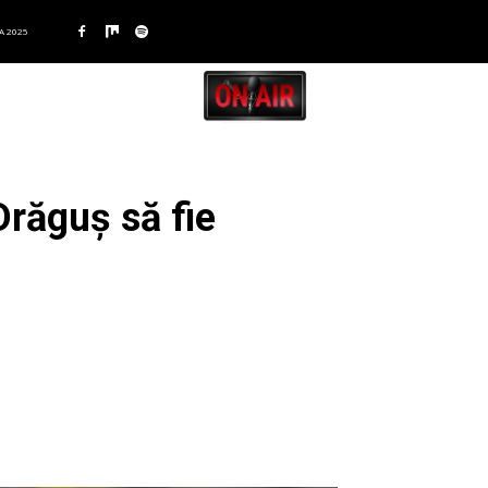
A 2025
Drăguș să fie