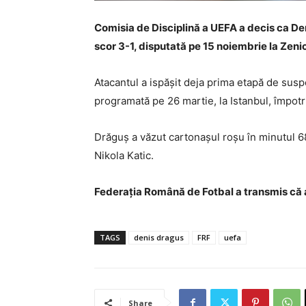
Comisia de Disciplină a UEFA a decis ca D
scor 3-1, disputată pe 15 noiembrie la Zeni
Atacantul a ispășit deja prima etapă de suspe
programată pe 26 martie, la Istanbul, împotr
Drăguș a văzut cartonașul roșu în minutul 68
Nikola Katic.
Federația Română de Fotbal a transmis că aș
TAGS
denis dragus
FRF
uefa
Share