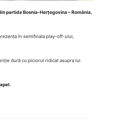
 din partida Bosnia-Herțegovina – România,
prezența în semifinala play-off-ului,
ție dură cu piciorul ridicat asupra lui
apel.