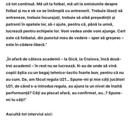
că tot continuă. Mă uit la fotbal, mă uit la emisiunile despre
fotbal și nu e ok ce se întâmplă cu antrenorii. Trebuie lăsați să
antreneze, trebuie încurajați, trebuie să aibă președinții și
patronii în spatele lor, să-i ajute, pentru că, până la urmă,
lucrează pentru echipele lor. Vom vedea unde vom ajunge. Cert
este că fotbalul, din punctul meu de vedere – sper să greșesc –
este în cădere liberă.”
„În afară de câteva academii – la Gică, la Craiova, încă două-
trei academii – în rest nu se lucrează. N-au de unde să vină
copiii ăștia cu un bagaj tehnico‑tactic foarte bun, pentru că nu
au cum. Da, am făcut regula U21… Spune-mi și mie câți jucători
U21, de când s-a introdus regula, au ajuns la un nivel de înaltă
performanță? Câți au plecat afară, au confirmat, au…? Spune-
mi tu câți!”
Ascultă tot interviul aici: