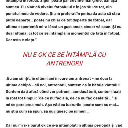
întâmplă în fotbal. Sigur, poate par cuvinte mai grele, dar așa
sunt eu. Eu simt că nivelul fotbalului e în jos rău de tot, din
punctul meu de vedere. Și am preferat în perioada asta să stau
puțin departe… poate nu chiar de tot departe de fotbal, dar
ultima experiență mi-a lăsat un gust amar, sincer vă spun. Și nu
doar ultima, ci tot ce se întâmplă în momentul de față în fotbal.
Dar asta e viața.”
NU E OK CE SE ÎNTÂMPLĂ CU
ANTRENORII
„Eu am simțit, în ultimii ani în care am antrenat – nu doar la
ultima echipă – că noi, antrenorii, suntem ca în bătaia vântului.
Suntem dați afară când vor patronii, conducătorii, suntem luați
la rost tot timpul: “de ce nu fac aia, de ce nu fac cealaltă… ” și
mi se pare prea mult. Așa văd eu lucrurile, poate sunt eu mai…
nu știu cum să spun, să nu jignesc pe nimeni…
Dar nu mi s-a părut ok ce s-a întâmplat în ultima perioadă și văd