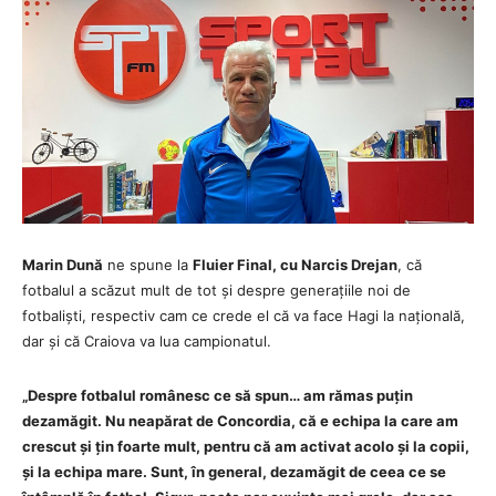
Marin Dună
ne spune la
Fluier Final, cu Narcis Drejan
, că
fotbalul a scăzut mult de tot și despre generațiile noi de
fotbaliști, respectiv cam ce crede el că va face Hagi la națională,
dar și că Craiova va lua campionatul.
„Despre fotbalul românesc ce să spun… am rămas puțin
dezamăgit. Nu neapărat de Concordia, că e echipa la care am
crescut și țin foarte mult, pentru că am activat acolo și la copii,
și la echipa mare. Sunt, în general, dezamăgit de ceea ce se