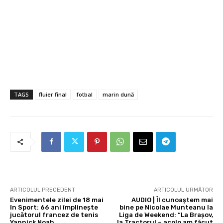
TAGS
fluier final
fotbal
marin dună
ARTICOLUL PRECEDENT
ARTICOLUL URMĂTOR
Evenimentele zilei de 18 mai
AUDIO | Îl cunoaștem mai
în Sport: 66 ani împlinește
bine pe Nicolae Munteanu la
jucătorul francez de tenis
Liga de Weekend: “La Brașov,
Yannick Noah
la Tractorul – acolo am făcut