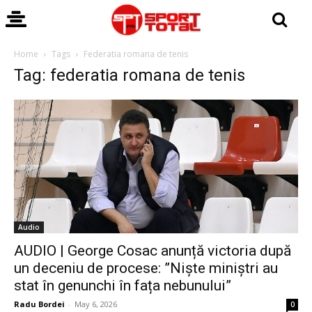
Home
Tags
Federatia romana de tenis
Tag: federatia romana de tenis
Audio
AUDIO | George Cosac anunță victoria după
un deceniu de procese: ”Niște miniștri au
stat în genunchi în fața nebunului”
Radu Bordei
-
May 6, 2026
0