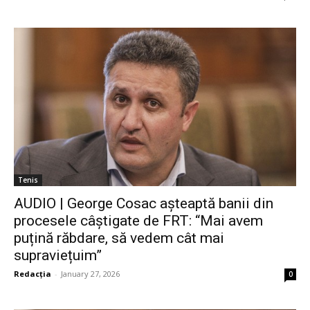
Tenis
AUDIO | George Cosac așteaptă banii din
procesele câștigate de FRT: “Mai avem
puțină răbdare, să vedem cât mai
supraviețuim”
Redacția
-
January 27, 2026
0