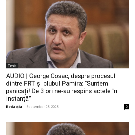
Tenis
AUDIO | George Cosac, despre procesul
dintre FRT și clubul Pamira: “Suntem
panicați! De 3 ori ne-au respins actele în
instanță”
Redacția
-
September 25, 2025
0