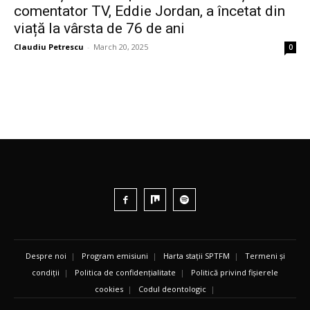
comentator TV, Eddie Jordan, a încetat din
viață la vârsta de 76 de ani
Claudiu Petrescu
-
March 20, 2025
0
Despre noi
|
Program emisiuni
|
Harta stații SPTFM
|
Termeni și
condiții
|
Politica de confidențialitate
|
Politică privind fișierele
cookies
|
Codul deontologic
|