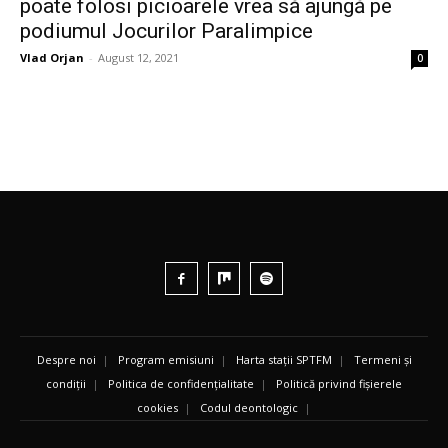
poate folosi picioarele vrea să ajungă pe
podiumul Jocurilor Paralimpice
Vlad Orjan
-
August 12, 2021
0
Despre noi
|
Program emisiuni
|
Harta stații SPTFM
|
Termeni și
condiții
|
Politica de confidențialitate
|
Politică privind fișierele
cookies
|
Codul deontologic
|