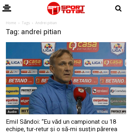
Home
Tags
Andrei pitian
Tag: andrei pitian
Audio
Emil Săndoi: “Eu văd un campionat cu 18
echipe, tur-retur și o să-mi susțin părerea