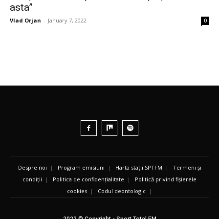
asta”
Vlad Orjan
-
January 7, 2022
0
Despre noi
|
Program emisiuni
|
Harta stații SPTFM
|
Termeni și
condiții
|
Politica de confidențialitate
|
Politică privind fișierele
cookies
|
Codul deontologic
|