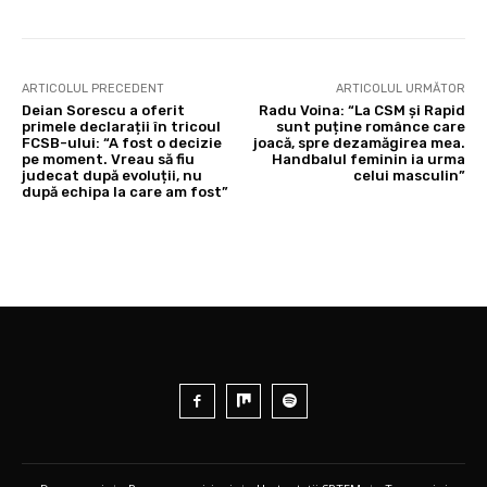
ARTICOLUL PRECEDENT
ARTICOLUL URMĂTOR
Deian Sorescu a oferit
Radu Voina: “La CSM și Rapid
primele declarații în tricoul
sunt puține românce care
FCSB-ului: “A fost o decizie
joacă, spre dezamăgirea mea.
pe moment. Vreau să fiu
Handbalul feminin ia urma
judecat după evoluții, nu
celui masculin”
după echipa la care am fost”