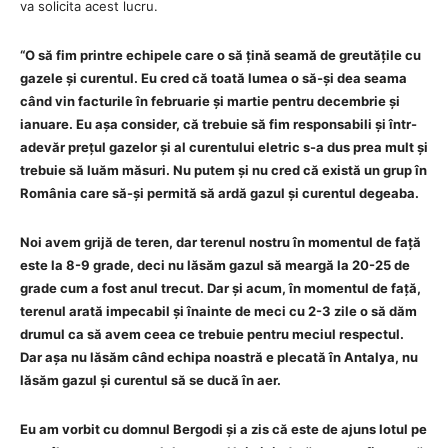
va solicita acest lucru.
“O să fim printre echipele care o să țină seamă de greutățile cu
gazele și curentul. Eu cred că toată lumea o să-și dea seama
când vin facturile în februarie și martie pentru decembrie și
ianuare. Eu așa consider, că trebuie să fim responsabili și într-
adevăr prețul gazelor și al curentului eletric s-a dus prea mult și
trebuie să luăm măsuri. Nu putem și nu cred că există un grup în
România care să-și permită să ardă gazul și curentul degeaba.
Noi avem grijă de teren, dar terenul nostru în momentul de față
este la 8-9 grade, deci nu lăsăm gazul să meargă la 20-25 de
grade cum a fost anul trecut. Dar și acum, în momentul de față,
terenul arată impecabil și înainte de meci cu 2-3 zile o să dăm
drumul ca să avem ceea ce trebuie pentru meciul respectul.
Dar așa nu lăsăm când echipa noastră e plecată în Antalya, nu
lăsăm gazul și curentul să se ducă în aer.
Eu am vorbit cu domnul Bergodi și a zis că este de ajuns lotul pe