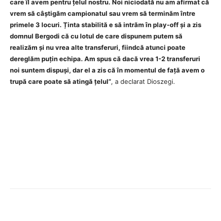
care îl avem pentru țelul nostru. Noi niciodată nu am afirmat că
vrem să câștigăm campionatul sau vrem să terminăm între
primele 3 locuri. Ținta stabilită e să intrăm în play-off și a zis
domnul Bergodi că cu lotul de care dispunem putem să
realizăm și nu vrea alte transferuri, fiindcă atunci poate
dereglăm puțin echipa. Am spus că dacă vrea 1-2 transferuri
noi suntem dispuși, dar el a zis că în momentul de față avem o
trupă care poate să atingă țelul”
, a declarat Dioszegi.