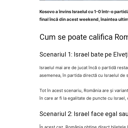
Kosovo a învins Israelul cu 1-0 într-o parti
final încă din acest weekend, înaintea ultim
Cum se poate califica Ro
Scenariul 1: Israel bate pe Elveț
Israelul mai are de jucat încă o partidă rest
asemenea, în partida directă cu Israelul de s
Tot în acest scenariu, România are și varianta
în care ar fi la egalitate de puncte cu Israel
Scenariul 2: Israel face egal sa
În acest caz, România obține direct biletele