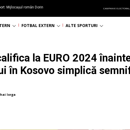
ort: Mijlocașul român Dorin
CAMPANIE ELECTORAL
60 de ani
NTERN
FOTBAL EXTERN
ALTE SPORTURI
lifica la EURO 2024 înainte
ui în Kosovo simplică semnif
hai Iorga