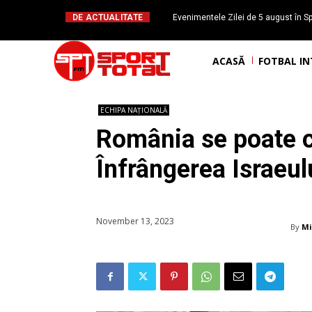
DE ACTUALITATE
Evenimentele Zilei de 5 august în Sp
Mateuț împlinește 
ACASĂ
FOTBAL I
ECHIPA NAȚIONALĂ
România se poate ca
Înfrângerea Israeul
November 13, 2023
By
Mi