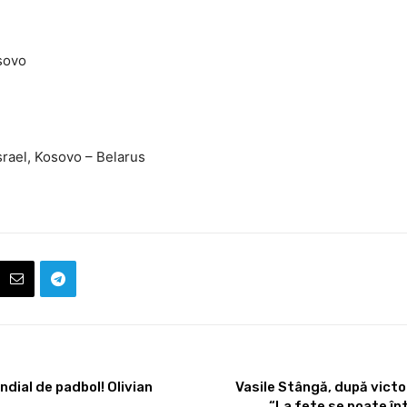
osovo
srael, Kosovo – Belarus
dial de padbol! Olivian
Vasile Stângă, după victor
“La fete se poate înt