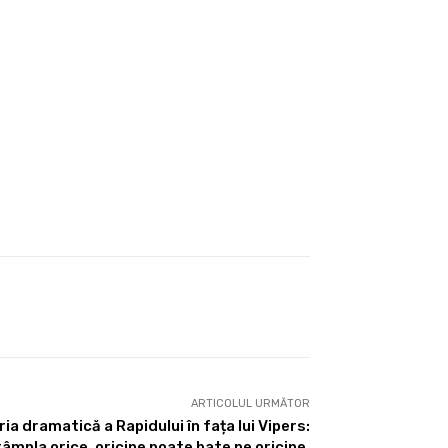
ARTICOLUL URMĂTOR
ia dramatică a Rapidului în fața lui Vipers:
âmpla orice, oricine poate bate pe oricine.