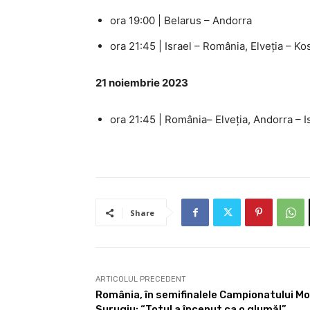
ora 19:00 | Belarus – Andorra
ora 21:45 | Israel – România, Elveția – K
21 noiembrie 2023
ora 21:45 | România– Elveția, Andorra – I
Share
ARTICOLUL PRECEDENT
România, în semifinalele Campionatului Mon
Surugiu: “Totul a început ca o glumă!”