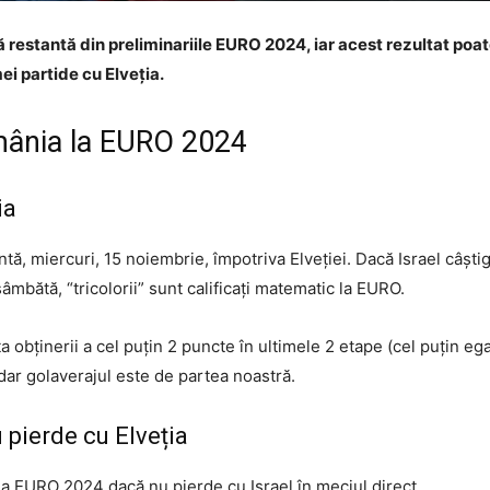
dă restantă din preliminariile EURO 2024, iar acest rezultat poat
ei partide cu Elveția.
mânia la EURO 2024
ia
antă, miercuri, 15 noiembrie, împotriva Elveției. Dacă Israel câșt
âmbătă, “tricolorii” sunt calificați matematic la EURO.
 obținerii a cel puțin 2 puncte în ultimele 2 etape (cel puțin egal
, dar golaverajul este de partea noastră.
u pierde cu Elveția
 la EURO 2024 dacă nu pierde cu Israel în meciul direct.