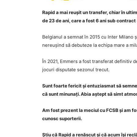
Rapid a mai reușit un transfer, chiar în ult
de 23 de ani, care a fost 6 ani sub contract cu
Belgianul a semnat în 2015 cu Inter Milano ș
nereușind să debuteze la echipa mare a mila
În 2021, Emmers a fost transferat definitiv d
jocuri disputate sezonul trecut.
Sunt foarte fericit și entuziasmat să semn
că sunt minunați. Abia aștept să simt atmo
Am fost prezent la meciul cu FCSB și am fos
cunosc suporterii.
Știu că Rapid a renăscut și că acum își recl