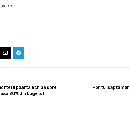
apid.ro
porterii poartă echipa spre
Pontul săptămânii
casa 20% din bugetul