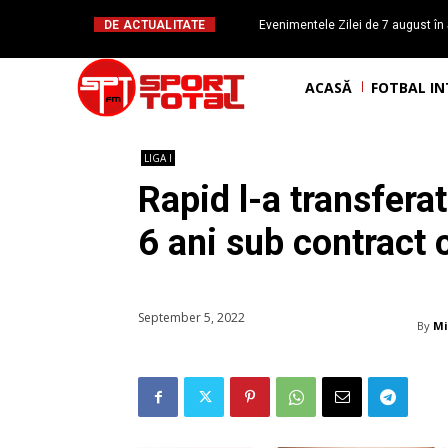
DE ACTUALITATE
Evenimentele Zilei de 7 august în 
românesc Octavian Morariu
ACASĂ
FOTBAL I
LIGA I
Rapid l-a transfera
6 ani sub contract 
September 5, 2022
By
Mi