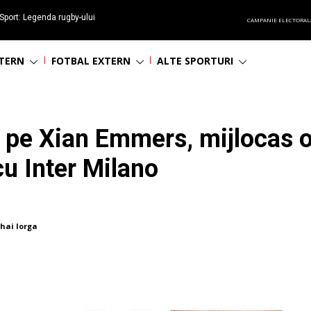
Sport: Legenda rugby-ului
CAMPANIE ELECTORAL
 împlinește 65 ani
NTERN
FOTBAL EXTERN
ALTE SPORTURI
t pe Xian Emmers, mijlocas o
cu Inter Milano
hai Iorga