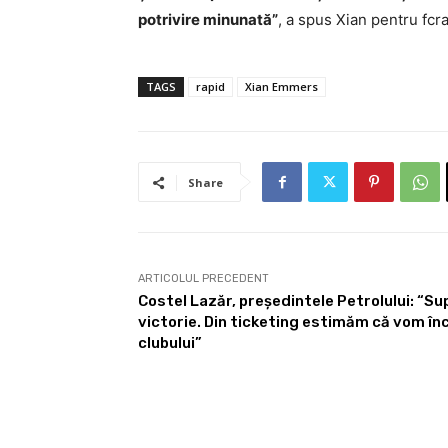
potrivire minunată”
, a spus Xian pentru fcr
TAGS
rapid
Xian Emmers
Share
ARTICOLUL PRECEDENT
Costel Lazăr, președintele Petrolului: “Su
victorie. Din ticketing estimăm că vom în
clubului”