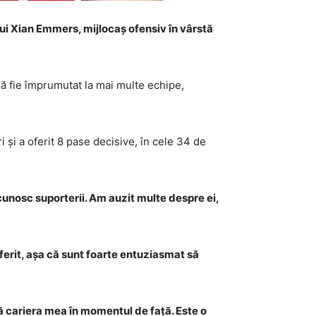
 lui Xian Emmers, mijlocaș ofensiv în vârstă
să fie împrumutat la mai multe echipe,
 și a oferit 8 pase decisive, în cele 34 de
unosc suporterii. Am auzit multe despre ei,
ferit, așa că sunt foarte entuziasmat să
flă cariera mea în momentul de față. Este o