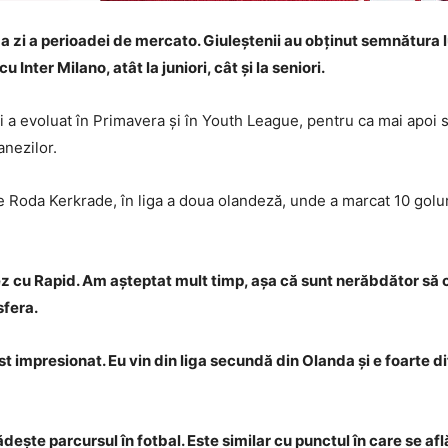
ima zi a perioadei de mercato. Giuleștenii au obținut semnătura
 Inter Milano, atât la juniori, cât și la seniori.
i a evoluat în Primavera și în Youth League, pentru ca mai apoi 
nezilor.
e Roda Kerkrade, în liga a doua olandeză, unde a marcat 10 goluri
ez cu Rapid. Am așteptat mult timp, așa că sunt nerăbdător să c
sfera.
t impresionat. Eu vin din liga secundă din Olanda și e foarte di
ădește parcursul în fotbal. Este similar cu punctul în care se a