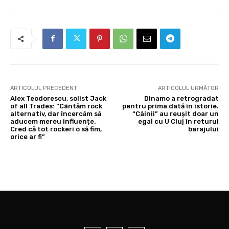
ARTICOLUL PRECEDENT
ARTICOLUL URMĂTOR
Alex Teodorescu, solist Jack
Dinamo a retrogradat
of all Trades: “Cântăm rock
pentru prima dată în istorie.
alternativ, dar încercăm să
“Câinii” au reușit doar un
aducem mereu influențe.
egal cu U Cluj în returul
Cred că tot rockeri o să fim,
barajului
orice ar fi”