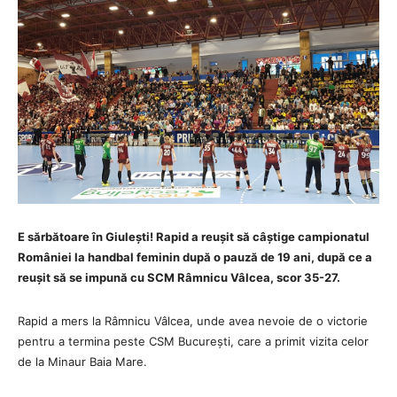
E sărbătoare în Giulești! Rapid a reușit să câștige campionatul
României la handbal feminin după o pauză de 19 ani, după ce a
reușit să se impună cu SCM Râmnicu Vâlcea, scor 35-27.
Rapid a mers la Râmnicu Vâlcea, unde avea nevoie de o victorie
pentru a termina peste CSM București, care a primit vizita celor
de la Minaur Baia Mare.