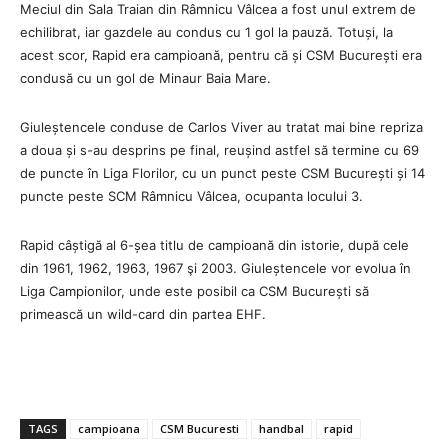
Meciul din Sala Traian din Râmnicu Vâlcea a fost unul extrem de
echilibrat, iar gazdele au condus cu 1 gol la pauză. Totuși, la
acest scor, Rapid era campioană, pentru că și CSM București era
condusă cu un gol de Minaur Baia Mare.
Giuleștencele conduse de Carlos Viver au tratat mai bine repriza
a doua și s-au desprins pe final, reușind astfel să termine cu 69
de puncte în Liga Florilor, cu un punct peste CSM București și 14
puncte peste SCM Râmnicu Vâlcea, ocupanta locului 3.
Rapid câștigă al 6-șea titlu de campioană din istorie, după cele
din 1961, 1962, 1963, 1967 şi 2003. Giuleștencele vor evolua în
Liga Campionilor, unde este posibil ca CSM București să
primească un wild-card din partea EHF.
TAGS
campioana
CSM Bucuresti
handbal
rapid