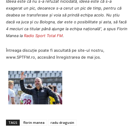
Ideea este că nu s-a refuzat niciodată, ideea este că s-a
exagerat un pic, deoarece s-a cerut un pic de timp, pentru că
deabea se transferase și voia să prindă echipa acolo. Nu știu
dacă va juca și cu Bologna, dar este o posibilitate și asta, să facă
4 meciuri ca titular până ajunge la echipa națională”, a spus Florin
Manea la
Radio Sport Total FM
.
Întreaga discuție poate fi ascultată pe site-ul nostru,
www.SPTFM.ro, accesând înregistrarea de mai jos.
TAGS
florin manea
radu dragusin