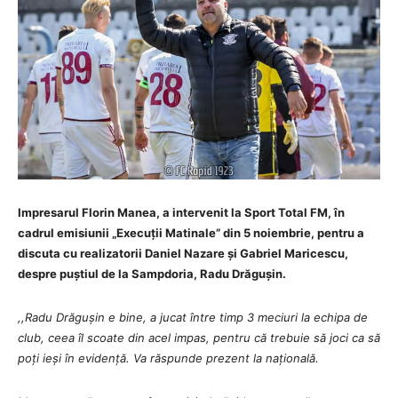
Impresarul Florin Manea, a intervenit la Sport Total FM, în
cadrul emisiunii „Execuții Matinale” din 5 noiembrie, pentru a
discuta cu realizatorii Daniel Nazare și Gabriel Maricescu,
despre puștiul de la Sampdoria, Radu Drăgușin.
,,Radu Drăgușin e bine, a jucat între timp 3 meciuri la echipa de
club, ceea îl scoate din acel impas, pentru că trebuie să joci ca să
poți ieși în evidență. Va răspunde prezent la națională.