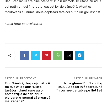
Dar, Botoșaniul stă bine ofensiv: 11 din ultimele 13 etape au adus
cel puțin un gol în dreptul oaspeților de sâmbătă. Atenție:
moldovenii au numai două deplasări fără cel puțin un gol înscris!
sursa foto: sportpictures
ARTICOLUL PRECEDENT
ARTICOLUL URMĂTOR
Emil Săndoi, despre jucătorii
Nu e glumă! Din 1 aprilie,
de sub 21 de ani: “Niște
50.000 de lei în fiecare lună
jucători tineri care au o
în turnee de table pe NetBet
competiție de seniori în
picioare, e normal să crească
mai repede”