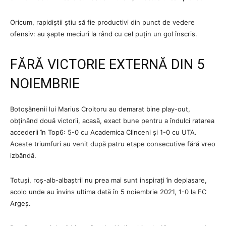
Oricum, rapidiștii știu să fie productivi din punct de vedere
ofensiv: au șapte meciuri la rând cu cel puțin un gol înscris.
FĂRĂ VICTORIE EXTERNĂ DIN 5
NOIEMBRIE
Botoșănenii lui Marius Croitoru au demarat bine play-out,
obținând două victorii, acasă, exact bune pentru a îndulci ratarea
accederii în Top6: 5-0 cu Academica Clinceni și 1-0 cu UTA.
Aceste triumfuri au venit după patru etape consecutive fără vreo
izbândă.
Totuși, roș-alb-albaștrii nu prea mai sunt inspirați în deplasare,
acolo unde au învins ultima dată în 5 noiembrie 2021, 1-0 la FC
Argeș.