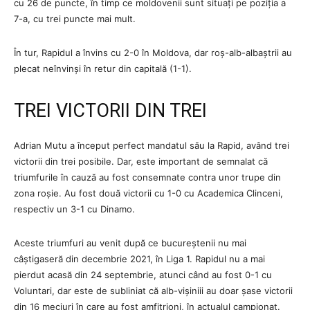
cu 26 de puncte, în timp ce moldovenii sunt situați pe poziția a
7-a, cu trei puncte mai mult.
În tur, Rapidul a învins cu 2-0 în Moldova, dar roș-alb-albaștrii au
plecat neînvinși în retur din capitală (1-1).
TREI VICTORII DIN TREI
Adrian Mutu a început perfect mandatul său la Rapid, având trei
victorii din trei posibile. Dar, este important de semnalat că
triumfurile în cauză au fost consemnate contra unor trupe din
zona roșie. Au fost două victorii cu 1-0 cu Academica Clinceni,
respectiv un 3-1 cu Dinamo.
Aceste triumfuri au venit după ce bucureștenii nu mai
câștigaseră din decembrie 2021, în Liga 1. Rapidul nu a mai
pierdut acasă din 24 septembrie, atunci când au fost 0-1 cu
Voluntari, dar este de subliniat că alb-vișiniii au doar șase victorii
din 16 meciuri în care au fost amfitrioni, în actualul campionat.