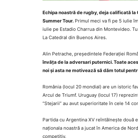
Echipa noastră de rugby, deja calificată la 
Summer Tour.
Primul meci va fi pe 5 iulie 
iulie pe Estadio Charrua din Montevideo. Tu
La Catedral din Buenos Aires.
Alin Petrache, președintele Federației Româ
învăța de la adversari puternici. Toate ace
noi și asta ne motivează să dăm totul pentru
România (locul 20 mondial) are un istoric fav
Arcul de Triumf. Uruguay (locul 17) reprezint
“Stejarii” au avut superioritate în cele 14 conf
Partida cu Argentina XV reîntâlnește două e
naționala noastră a jucat în America de Nor
competitiv.