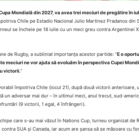
Cupa Mondială din 2027, va avea trei meciuri de pregătire în iu
împotriva Chile pe Estadio Nacional Julio Martinez Pradanos din
rneul se încheie pe 18 iulie cu un meci greu contra Argentinei X
ne de Rugby, a subliniat importanța acestor partide: “
E o oportu
ste meciuri ne vor ajuta să evoluăm în perspectiva Cupei Mondial
 victorii.
”
orabil împotriva Chile (locul 21), după două victorii anterioare,
ă un adversar mai dur – în ultimul meci, anul trecut, sud-america
runtări (9 victorii, 1 egal, 4 înfrângeri).
chipe care s-au mai văzut în Nations Cup, turneu organizat de R
d contra SUA și Canada, iar acum are șansa să se măsoare cu fo