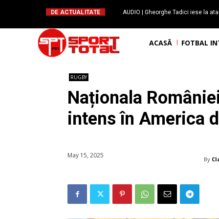
DE ACTUALITATE
AUDIO | Gheorghe Tadici iese la ata
handbal: ”Rapid și-a făcu
ACASĂ
FOTBAL I
RUGBY
Naționala României
intens în America 
May 15, 2025
By
Cl