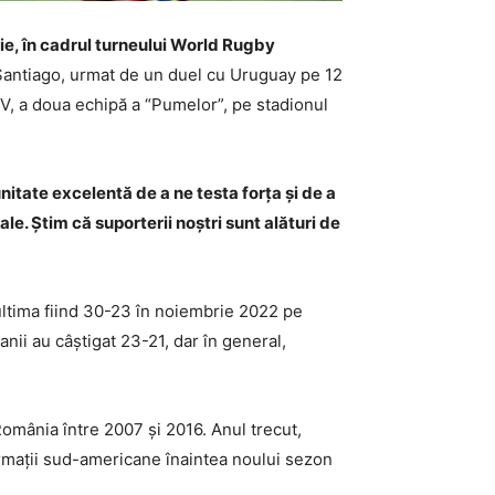
lie, în cadrul turneului World Rugby
 Santiago, urmat de un duel cu Uruguay pe 12
V, a doua echipă a “Pumelor”, pe stadionul
nitate excelentă de a ne testa forța și de a
e. Știm că suporterii noștri sunt alături de
 ultima fiind 30-23 în noiembrie 2022 pe
nii au câștigat 23-21, dar în general,
omânia între 2007 și 2016. Anul trecut,
rmații sud-americane înaintea noului sezon