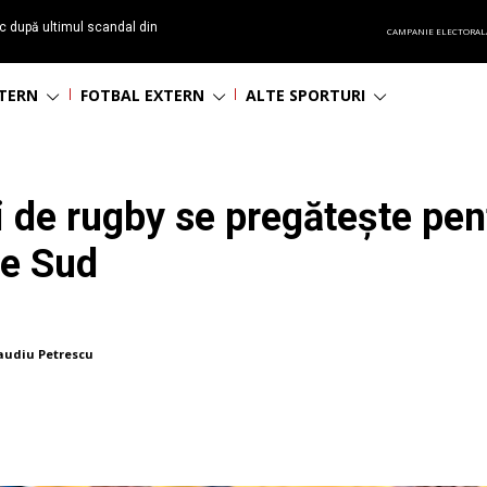
c după ultimul scandal din
CAMPANIE ELECTORAL
t echipă satelit”
NTERN
FOTBAL EXTERN
ALTE SPORTURI
 de rugby se pregătește pen
de Sud
audiu Petrescu