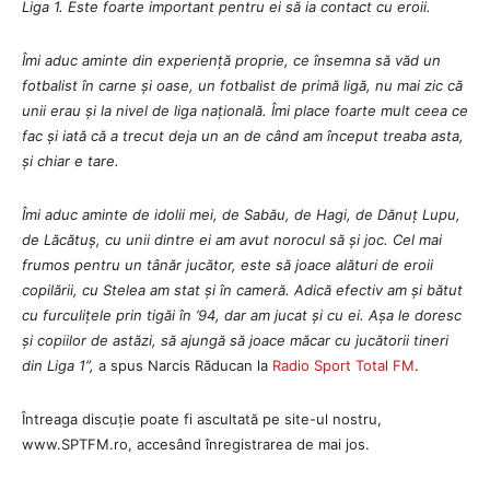
Liga 1. Este foarte important pentru ei să ia contact cu eroii.
Îmi aduc aminte din experiență proprie, ce însemna să văd un
fotbalist în carne și oase, un fotbalist de primă ligă, nu mai zic că
unii erau și la nivel de liga națională. Îmi place foarte mult ceea ce
fac și iată că a trecut deja un an de când am început treaba asta,
și chiar e tare.
Îmi aduc aminte de idolii mei, de Sabău, de Hagi, de Dănuț Lupu,
de Lăcătuș, cu unii dintre ei am avut norocul să și joc. Cel mai
frumos pentru un tânăr jucător, este să joace alături de eroii
copilării, cu Stelea am stat și în cameră. Adică efectiv am și bătut
cu furculițele prin tigăi în ’94, dar am jucat și cu ei. Așa le doresc
și copiilor de astăzi, să ajungă să joace măcar cu jucătorii tineri
din Liga 1”,
a spus Narcis Răducan la
Radio Sport Total FM
.
Întreaga discuție poate fi ascultată pe site-ul nostru,
www.SPTFM.ro, accesând înregistrarea de mai jos.