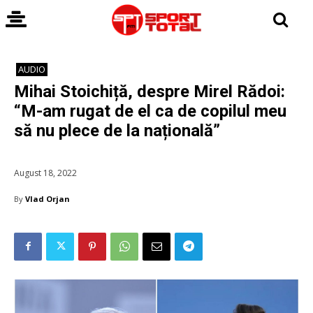
AUDIO
Mihai Stoichiță, despre Mirel Rădoi:
“M-am rugat de el ca de copilul meu
să nu plece de la națională”
August 18, 2022
By
Vlad Orjan