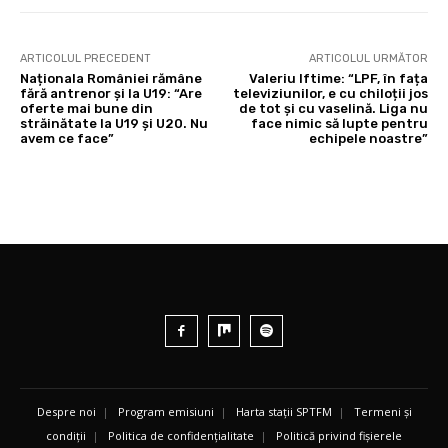
ARTICOLUL PRECEDENT
ARTICOLUL URMĂTOR
Naționala României rămâne
Valeriu Iftime: “LPF, în fața
fără antrenor și la U19: “Are
televiziunilor, e cu chiloții jos
oferte mai bune din
de tot și cu vaselină. Liga nu
străinătate la U19 și U20. Nu
face nimic să lupte pentru
avem ce face”
echipele noastre”
Despre noi
|
Program emisiuni
|
Harta stații SPTFM
|
Termeni și
condiții
|
Politica de confidențialitate
|
Politică privind fișierele