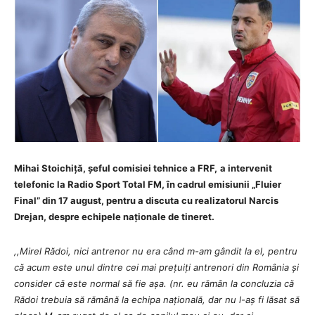
Mihai Stoichiță, șeful comisiei tehnice a FRF,
a intervenit
telefonic la Radio Sport Total FM, în cadrul emisiunii „Fluier
Final” din 17 august, pentru a discuta cu realizatorul Narcis
Drejan, despre echipele naționale de tineret.
,,Mirel Rădoi, nici antrenor nu era când m-am gândit la el, pentru
că acum este unul dintre cei mai prețuiți antrenori din România și
consider că este normal să fie așa. (nr. eu rămân la concluzia că
Rădoi trebuia să rămână la echipa națională, dar nu l-aș fi lăsat să