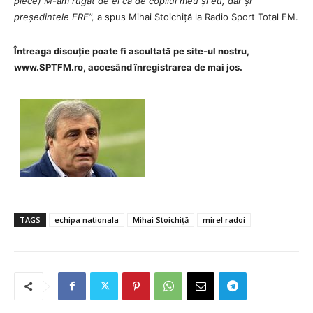
plece) M-am rugat de el ca de copilul meu și eu, dar și
președintele FRF
”,
a spus Mihai Stoichiță la Radio Sport Total FM.
Întreaga discuție poate fi ascultată pe site-ul nostru,
www.SPTFM.ro, accesând înregistrarea de mai jos.
TAGS
echipa nationala
Mihai Stoichiță
mirel radoi