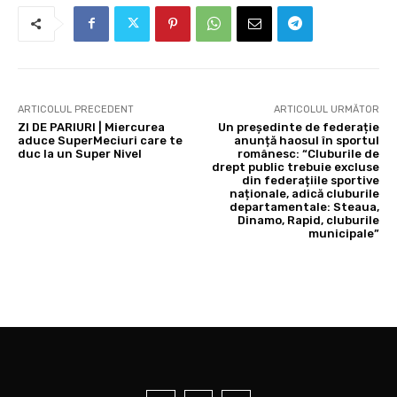
ARTICOLUL PRECEDENT
ARTICOLUL URMĂTOR
ZI DE PARIURI | Miercurea
Un președinte de federație
aduce SuperMeciuri care te
anunță haosul în sportul
duc la un Super Nivel
românesc: “Cluburile de
drept public trebuie excluse
din federațiile sportive
naționale, adică cluburile
departamentale: Steaua,
Dinamo, Rapid, cluburile
municipale”