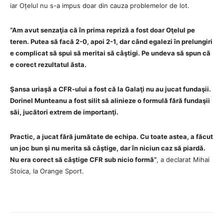
iar Oțelul nu s-a impus doar din cauza problemelor de lot.
“Am avut senzaţia că în prima repriză a fost doar Oţelul pe
teren. Putea să facă 2-0, apoi 2-1, dar când egalezi în prelungiri
e complicat să spui să meritai să câştigi. Pe undeva să spun că
e corect rezultatul ăsta.
Şansa uriaşă a CFR-ului a fost că la Galaţi nu au jucat fundaşii.
Dorinel Munteanu a fost silit să alinieze o formulă fără fundaşii
săi, jucători extrem de importanţi.
Practic, a jucat fără jumătate de echipa. Cu toate astea, a făcut
un joc bun şi nu merita să câştige, dar în niciun caz să piardă.
Nu era corect să câştige CFR sub nicio formă”
, a declarat Mihai
Stoica, la Orange Sport.