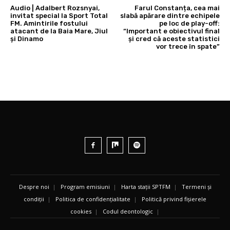
Audio | Adalbert Rozsnyai,
Farul Constanța, cea mai
invitat special la Sport Total
slabă apărare dintre echipele
FM. Amintirile fostului
pe loc de play-off:
atacant de la Baia Mare, Jiul
“Important e obiectivul final
și Dinamo
și cred că aceste statistici
vor trece în spate”
Despre noi
|
Program emisiuni
|
Harta stații SPTFM
|
Termeni și
condiții
|
Politica de confidențialitate
|
Politică privind fișierele
cookies
|
Codul deontologic
|