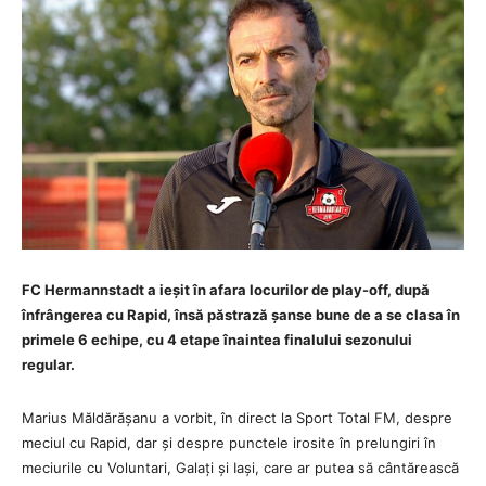
FC Hermannstadt a ieșit în afara locurilor de play-off, după
înfrângerea cu Rapid, însă păstrază șanse bune de a se clasa în
primele 6 echipe, cu 4 etape înaintea finalului sezonului
regular.
Marius Măldărășanu a vorbit, în direct la Sport Total FM, despre
meciul cu Rapid, dar și despre punctele irosite în prelungiri în
meciurile cu Voluntari, Galați și Iași, care ar putea să cântărească