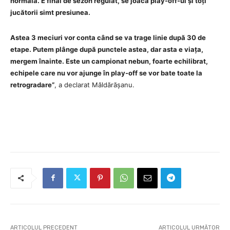
normală. E final de sezon regulat, se joacă play-off-ul și toți
jucătorii simt presiunea.
Astea 3 meciuri vor conta când se va trage linie după 30 de
etape. Putem plânge după punctele astea, dar asta e viața,
mergem înainte. Este un campionat nebun, foarte echilibrat,
echipele care nu vor ajunge în play-off se vor bate toate la
retrogradare”
, a declarat Măldărășanu.
ARTICOLUL PRECEDENT
ARTICOLUL URMĂTOR