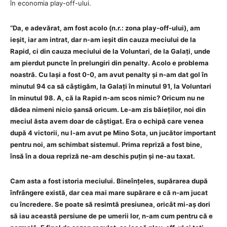
în economia play-off-ului.
“Da, e adevărat, am fost acolo (n.r.: zona play-off-ului), am
ieșit, iar am intrat, dar n-am ieșit din cauza meciului de la
Rapid, ci din cauza meciului de la Voluntari, de la Galați, unde
am pierdut puncte în prelungiri din penalty. Acolo e problema
noastră. Cu Iași a fost 0-0, am avut penalty și n-am dat gol în
minutul 94 ca să câștigăm, la Galați în minutul 91, la Voluntari
în minutul 98. A, că la Rapid n-am scos nimic? Oricum nu ne
dădea nimeni nicio șansă oricum. Le-am zis băieților, noi din
meciul ăsta avem doar de câștigat. Era o echipă care venea
după 4 victorii, nu l-am avut pe Mino Sota, un jucător important
pentru noi, am schimbat sistemul. Prima repriză a fost bine,
însă în a doua repriză ne-am deschis puțin și ne-au taxat.
Cam asta a fost istoria meciului. Bineînțeles, supărarea după
înfrângere există, dar cea mai mare supărare e că n-am jucat
cu încredere. Se poate să resimtă presiunea, oricât mi-aș dori
să iau această persiune de pe umerii lor, n-am cum pentru că e