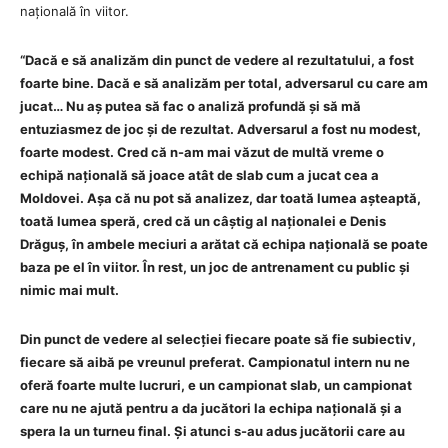
națională în viitor.
“Dacă e să analizăm din punct de vedere al rezultatului, a fost
foarte bine. Dacă e să analizăm per total, adversarul cu care am
jucat… Nu aș putea să fac o analiză profundă și să mă
entuziasmez de joc și de rezultat. Adversarul a fost nu modest,
foarte modest. Cred că n-am mai văzut de multă vreme o
echipă națională să joace atât de slab cum a jucat cea a
Moldovei. Așa că nu pot să analizez, dar toată lumea așteaptă,
toată lumea speră, cred că un câștig al naționalei e Denis
Drăguș, în ambele meciuri a arătat că echipa națională se poate
baza pe el în viitor. În rest, un joc de antrenament cu public și
nimic mai mult.
Din punct de vedere al selecției fiecare poate să fie subiectiv,
fiecare să aibă pe vreunul preferat. Campionatul intern nu ne
oferă foarte multe lucruri, e un campionat slab, un campionat
care nu ne ajută pentru a da jucători la echipa națională și a
spera la un turneu final. Și atunci s-au adus jucătorii care au