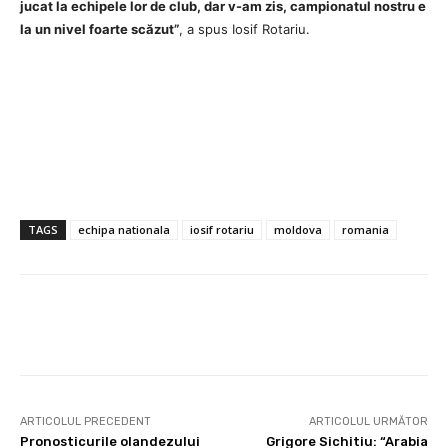
jucat la echipele lor de club, dar v-am zis, campionatul nostru e
la un nivel foarte scăzut”
, a spus Iosif Rotariu.
TAGS
echipa nationala
iosif rotariu
moldova
romania
ARTICOLUL PRECEDENT
ARTICOLUL URMĂTOR
Pronosticurile olandezului
Grigore Sichitiu: “Arabia