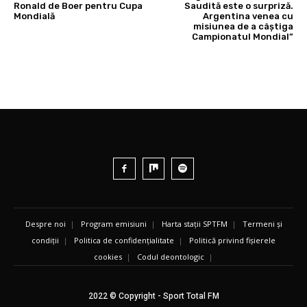
Ronald de Boer pentru Cupa
Saudită este o surpriză.
Mondială
Argentina venea cu
misiunea de a câștiga
Campionatul Mondial”
Despre noi
|
Program emisiuni
|
Harta stații SPTFM
|
Termeni și
condiții
|
Politica de confidențialitate
|
Politică privind fișierele
cookies
|
Codul deontologic
|
2022 © Copyright - Sport Total FM