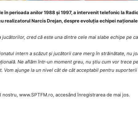
le în perioada anilor 1988 și 1997, a intervenit telefonic la Radi
cu realizatorul Narcis Drejan, despre evoluția echipei naționale
și a jucătorilor, cred că este una dintre cele mai slabe echipe pe
atul intern a scăzut și jucătorii care merg în străinătate, nu jo
națională. Ne aflăm într-un moment greu, nu știu cum vor trece p
alt. Vom ajunge la un nivel cât de cât acceptabil pentru suporterii
-ul nostru, www.SPTFM.ro, accesând înregistrarea de mai jos.