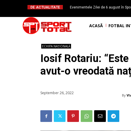
DE ACTUALITATE
Evenimentele Zilei de 6 august în Spor
Daniel Băl
ACASĂ
FOTBAL I
ECHIPA NAȚIONALĂ
Iosif Rotariu: “Est
avut-o vreodată na
September 26, 2022
By
Vl