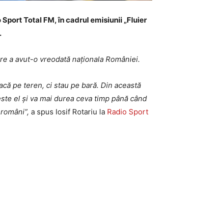
o Sport Total FM, în cadrul emisiunii „Fluier
.
 care a avut-o vreodată naționala României.
acă pe teren, ci stau pe bară. Din această
este el și va mai durea ceva timp până când
 români”,
a spus Iosif Rotariu la
Radio Sport