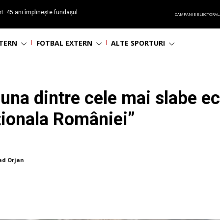
t: 45 ani împlinește fundașul
CAMPANIE ELECTORAL
așa
NTERN
FOTBAL EXTERN
ALTE SPORTURI
e una dintre cele mai slabe e
ționala României”
ad Orjan