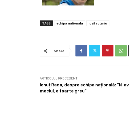
TAGS
echipa nationala
iosif rotariu
Share
ARTICOLUL PRECEDENT
Ionuț Rada, despre echipa națională: “N-a
meciul, e foarte greu”