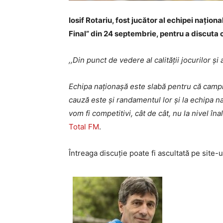
Iosif Rotariu, fost jucător al echipei naționa
Final” din 24 septembrie, pentru a discuta 
,,Din punct de vedere al calității jocurilor 
Echipa naționașă este slabă pentru că campion
cauză este și randamentul lor și la echipa 
vom fi competitivi, cât de cât, nu la nivel în
Total FM
.
Întreaga discuție poate fi ascultată pe site