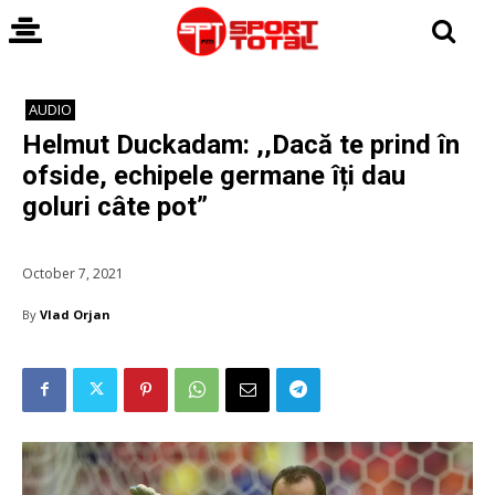
AUDIO
Helmut Duckadam: ,,Dacă te prind în
ofside, echipele germane îți dau
goluri câte pot”
October 7, 2021
By
Vlad Orjan