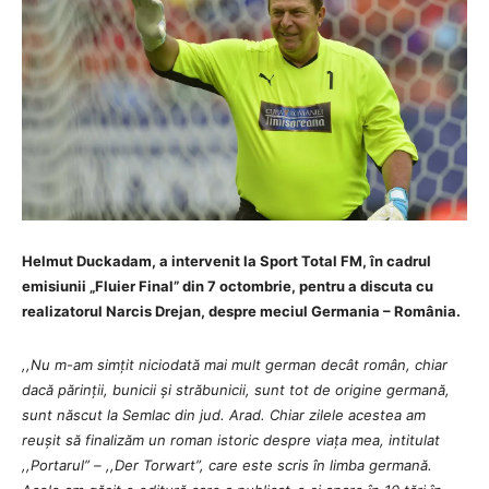
Helmut Duckadam, a intervenit la Sport Total FM, în cadrul
emisiunii „Fluier Final” din 7 octombrie, pentru a discuta cu
realizatorul Narcis Drejan, despre meciul Germania – România.
,,Nu m-am simțit niciodată mai mult german decât român, chiar
dacă părinții, bunicii și străbunicii, sunt tot de origine germană,
sunt născut la Semlac din jud. Arad. Chiar zilele acestea am
reușit să finalizăm un roman istoric despre viața mea, intitulat
,,Portarul” – ,,Der Torwart”
, care este scris în limba germană.