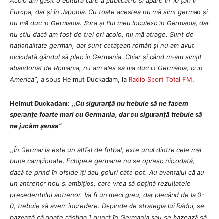
Acolo am găsit o editură care a publicat-o și apare în 10 țări în
Europa, dar și în Japonia. Cu toate acestea nu mă simt german și
nu mă duc în Germania. Sora și fiul meu locuiesc în Germania, dar
nu știu dacă am fost de trei ori acolo, nu mă atrage. Sunt de
naționalitate german, dar sunt cetățean român și nu am avut
niciodată gândul să plec în Germania. Chiar și când m-am simțit
abandonat de România, nu am ales să mă duc în Germania, ci în
America”
, a spus Helmut Duckadam, la
Radio Sport Total FM
.
Helmut Duckadam: ,,
Cu siguranță nu trebuie să ne facem
speranțe foarte mari cu Germania, dar cu siguranță trebuie să
ne jucăm șansa”
,,În Germania este un altfel de fotbal, este unul dintre cele mai
bune campionate. Echipele germane nu se opresc niciodată,
dacă te prind în ofside îți dau goluri câte pot. Au avantajul că au
un antrenor nou și ambițios, care vrea să obțină rezultatele
precedentului antrenor. Va fi un meci greu, dar plecând de la 0-
0, trebuie să avem încredere. Depinde de strategia lui Rădoi, se
bazează că poate câștiga 1 punct în Germania sau se bazează să