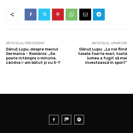
ARTICOLUL PRECEDENT
ARTICOLUL URMĂTOR
Dănuț Lupu, despre meciul
Dănuț Lupu: ,,La noi fiind
Germania – România: ,,Se
taxele foarte mari, toată
poate întâmpla o minune,
lumea a fugit să mai
cândva i-am bătut și cu 5-1″
investească în sport”