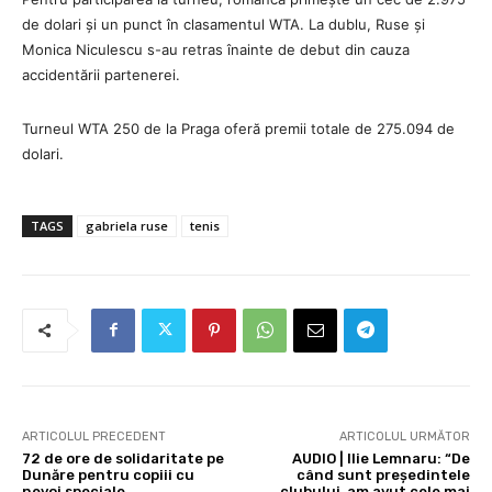
de dolari și un punct în clasamentul WTA. La dublu, Ruse și
Monica Niculescu s-au retras înainte de debut din cauza
accidentării partenerei.
Turneul WTA 250 de la Praga oferă premii totale de 275.094 de
dolari.
TAGS
gabriela ruse
tenis
ARTICOLUL PRECEDENT
ARTICOLUL URMĂTOR
72 de ore de solidaritate pe
AUDIO | Ilie Lemnaru: “De
Dunăre pentru copiii cu
când sunt președintele
nevoi speciale
clubului, am avut cele mai