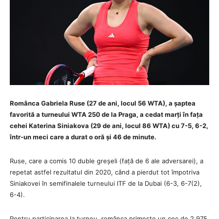
Românca Gabriela Ruse (27 de ani, locul 56 WTA), a șaptea
favorită a turneului WTA 250 de la Praga, a cedat marți în fața
cehei Katerina Siniakova (29 de ani, locul 86 WTA) cu 7-5, 6-2,
într-un meci care a durat o oră și 46 de minute.
Ruse, care a comis 10 duble greșeli (față de 6 ale adversarei), a
repetat astfel rezultatul din 2020, când a pierdut tot împotriva
Siniakovei în semifinalele turneului ITF de la Dubai (6-3, 6-7(2),
6-4).
Pentru participarea la turneu, românca primește un cec de 2.975