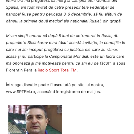
într-o oră mă pregătesc să merg la Campionatul Mondial din
Spania, am fost invitat de către președintele Federației de
handbal Ruse pentru perioada 3-6 decembrie, să fiu alături de
dânsul la primele două meciuri ale naționalei Rusiei, din grupă.
M-am simțit onorat că după 5 luni de antrenorat în Rusia, dl.
președinte Shishkarev mi-a făcut acestă invitație, în condițiile în
care noi am început pregătirea cu jucătoarele care au rămas
acasă și nu participă la Campionatul Mondial, este un lucru care
mă onorează și mă motivează pentru ce am eu de făcut”,
a spus
Florentin Pera la
Radio Sport Total FM
.
Întreaga discuție poate fi ascultată pe site-ul nostru,
www.SPTFM.ro, accesând înregistrarea de mai jos.