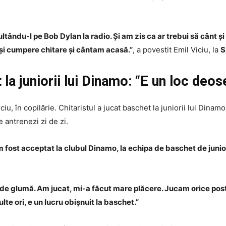
tându-l pe Bob Dylan la radio. Și am zis ca ar trebui să cânt și
ă-și cumpere chitare și cântam acasă.”
, a povestit Emil Viciu, la
S
 la juniorii lui Dinamo: “E un loc deos
iu, în copilărie. Chitaristul a jucat baschet la juniorii lui Dinamo
e antrenezi zi de zi.
m fost acceptat la clubul Dinamo, la echipa de baschet de junior
 de glumă. Am jucat, mi-a făcut mare plăcere. Jucam orice post,
te ori, e un lucru obișnuit la baschet.”