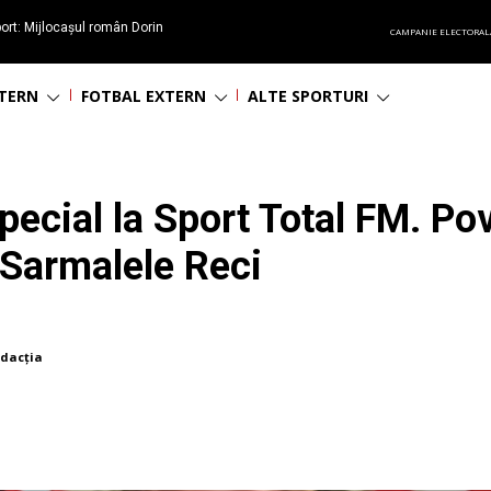
ort: Mijlocașul român Dorin
CAMPANIE ELECTORAL
60 de ani
NTERN
FOTBAL EXTERN
ALTE SPORTURI
special la Sport Total FM. Po
 Sarmalele Reci
dacția