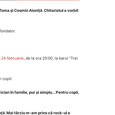
 Toma și Cosmin Aioniță. Chitaristul a vorbit
fondator.
 24 februarie
, de la ora 20:00, la barul “Trei
 copil:
an în familie, pur și simplu… Pentru copii,
ață. Mai târziu m-am prins că rock-ul e