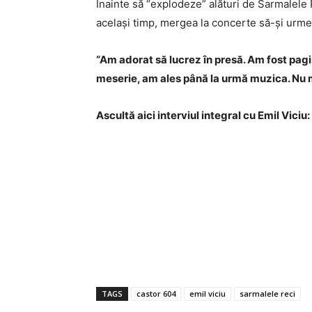
Înainte să “explodeze” alături de Sarmalele Re
același timp, mergea la concerte să-și urm
“Am adorat să lucrez în presă. Am fost pagi
meserie, am ales până la urmă muzica. Nu ma
Ascultă aici interviul integral cu Emil Viciu:
TAGS
castor 604
emil viciu
sarmalele reci