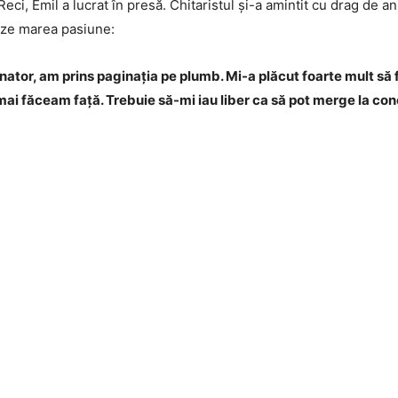
ci, Emil a lucrat în presă. Chitaristul și-a amintit cu drag de an
eze marea pasiune:
nator, am prins paginația pe plumb. Mi-a plăcut foarte mult să f
i făceam față. Trebuie să-mi iau liber ca să pot merge la conce