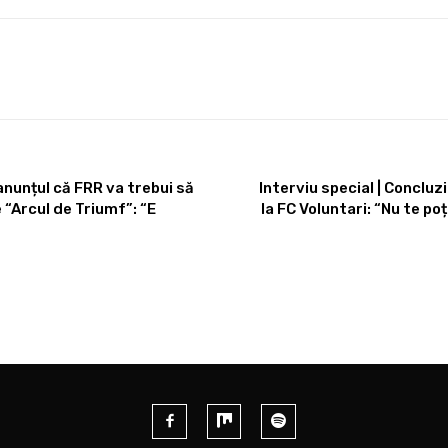
anunțul că FRR va trebui să
Interviu special | Concluzi
 “Arcul de Triumf”: “E
la FC Voluntari: “Nu te p