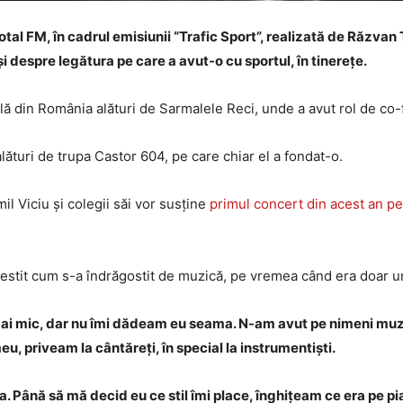
Total FM, în cadrul emisiunii “Trafic Sport”, realizată de Răzvan
i despre legătura pe care a avut-o cu sportul, în tinerețe.
lă din România alături de Sarmalele Reci, unde a avut rol de co-
lături de trupa Castor 604, pe care chiar el a fondat-o.
l Viciu și colegii săi vor susține
primul concert din acest an pe
estit cum s-a îndrăgostit de muzică, pe vremea când era doar un
i mic, dar nu îmi dădeam eu seama. N-am avut pe nimeni muzici
eu, priveam la cântăreți, în special la instrumentiști.
a. Până să mă decid eu ce stil îmi place, înghițeam ce era pe pi