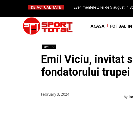
DE ACTUALITATE
Evenimentele Zilei de 5 august în Sp
Mateuț împlinește 
ACASĂ
FOTBAL I
DIVERSE
Emil Viciu, invitat 
fondatorului trupei
February 3, 2024
By
Re