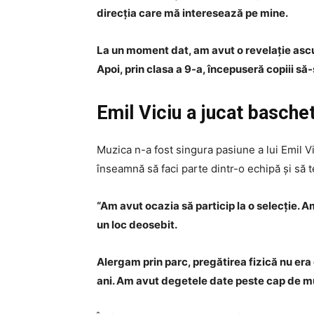
direcția care mă interesează pe mine.
La un moment dat, am avut o revelație ascul
Apoi, prin clasa a 9-a, începuseră copiii s
Emil Viciu a jucat baschet
Muzica n-a fost singura pasiune a lui Emil Vic
înseamnă să faci parte dintr-o echipă și să t
“Am avut ocazia să particip la o selecție. A
un loc deosebit.
Alergam prin parc, pregătirea fizică nu era
ani. Am avut degetele date peste cap de mul