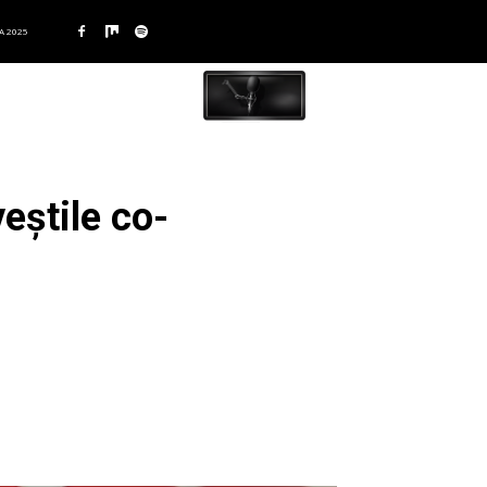
A 2025
veștile co-