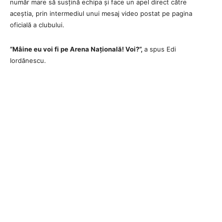
număr mare să susțină echipa și face un apel direct către
aceștia, prin intermediul unui mesaj video postat pe pagina
oficială a clubului.
”Mâine eu voi fi pe Arena Națională! Voi?”,
a spus Edi
Iordănescu.