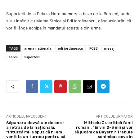
Suporterii de la Peluza Nord au mers la baza de la Berceni, unde
s-au întâlnit cu Meme Stoica și Edi Iordănescu, dând asigurări că
vor fi lângă echipă în mandatul acestuia din urmă.
TAGS
arena nationala
edi iordanescu
FCSB
mesaj
sepsi
suporteri
ARTICOLUL PRECEDENT
ARTICOLUL URMĂTOR
Săpunaru dezvăluie de ce s-
Mititelu Jr. critică fanii
a retras de la națională.
români: “Ei vin 2-3 mii și vor
“Pițurcă mi-a spus că n-am
să jucăm ca Bayern? Trebuie
venit la un turneu pentru că
schimbat ceva în