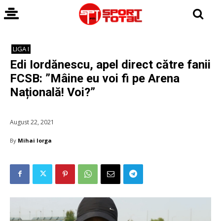
LIGA I
Edi Iordănescu, apel direct către fanii
FCSB: ”Mâine eu voi fi pe Arena
Națională! Voi?”
August 22, 2021
By
Mihai Iorga