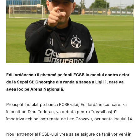
Edi Iordănescu îi cheamă pe fanii FCSB la meciul contra celor
de la Sepsi Sf. Gheorghe din runda a șasea a Ligii 1, care va
avea loc pe Arena Națională.
Proaspăt instalat pe banca FCSB-ului, Edi Iordănescu, care l-a
înlocuit pe Dinu Todoran, va debuta pentru “roș-albasțri”
împotriva echipei antrenate de Leo Grozavu, ocupanta locului 14.
Noul antrenor al FCSB-ului vrea să se asigure că fanii vor veni în