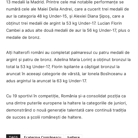
13 medalii la Madrid. Printre cele mai notabile performanțe se
numără cele ale Maiei Delia Andrei, care a cucerit trei medalii de
aur la categoria 48 kg Under-15, și Alexiei Diana Șipoș, care a
obținut trei medalii de argint la 53 kg Under-17. Lucian Florin
Cambei a adus alte două medalii de aur la 56 kg Under-17, plus o
medalie de bronz.
Alți halterofi români au completat palmaresul cu patru medalii de
argint și patru de bronz. Adelina Maria Lorinț a obținut bronzul la
total la 53 kg Under-17, Florin Ispilante a câștigat bronzul la
aruncat în aceeași categorie de vârstă, iar Ionela Bosînceanu a
adus argintul la aruncat la 63 kg Under-17.
Cu 19 sportivi în competiție, România și-a consolidat poziția ca
una dintre puterile europene la haltere la categoriile de juniori,
demonstrând o nouă generație talentată care continuă tradiția
de succes a școlii românești de haltere.
TAGS
Ecaterina Cismănescu
haltere