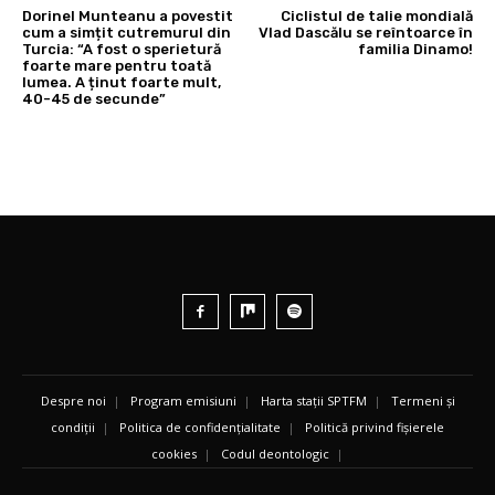
Dorinel Munteanu a povestit
Ciclistul de talie mondială
cum a simțit cutremurul din
Vlad Dascălu se reîntoarce în
Turcia: “A fost o sperietură
familia Dinamo!
foarte mare pentru toată
lumea. A ținut foarte mult,
40-45 de secunde”
Despre noi
|
Program emisiuni
|
Harta stații SPTFM
|
Termeni și
condiții
|
Politica de confidențialitate
|
Politică privind fișierele
cookies
|
Codul deontologic
|