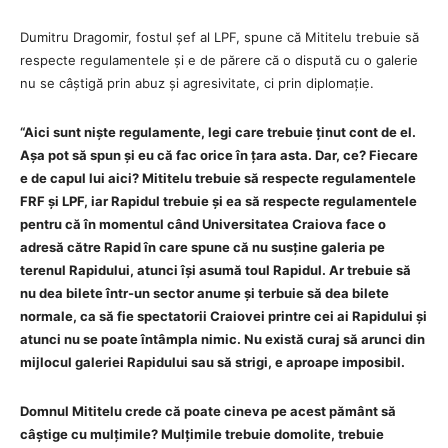
Dumitru Dragomir, fostul șef al LPF, spune că Mititelu trebuie să
respecte regulamentele și e de părere că o dispută cu o galerie
nu se câștigă prin abuz și agresivitate, ci prin diplomație.
“Aici sunt niște regulamente, legi care trebuie ținut cont de el.
Așa pot să spun și eu că fac orice în țara asta. Dar, ce? Fiecare
e de capul lui aici? Mititelu trebuie să respecte regulamentele
FRF și LPF, iar Rapidul trebuie și ea să respecte regulamentele
pentru că în momentul când Universitatea Craiova face o
adresă către Rapid în care spune că nu susține galeria pe
terenul Rapidului, atunci își asumă toul Rapidul. Ar trebuie să
nu dea bilete într-un sector anume și terbuie să dea bilete
normale, ca să fie spectatorii Craiovei printre cei ai Rapidului și
atunci nu se poate întâmpla nimic. Nu există curaj să arunci din
mijlocul galeriei Rapidului sau să strigi, e aproape imposibil.
Domnul Mititelu crede că poate cineva pe acest pământ să
câștige cu mulțimile? Mulțimile trebuie domolite, trebuie