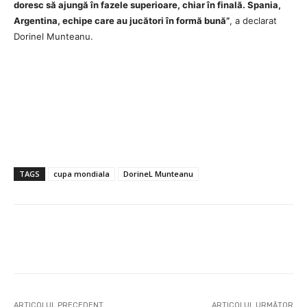
doresc să ajungă în fazele superioare, chiar în finală. Spania,
Argentina, echipe care au jucători în formă bună”
, a declarat
Dorinel Munteanu.
TAGS
cupa mondiala
DorineL Munteanu
ARTICOLUL PRECEDENT
ARTICOLUL URMĂTOR