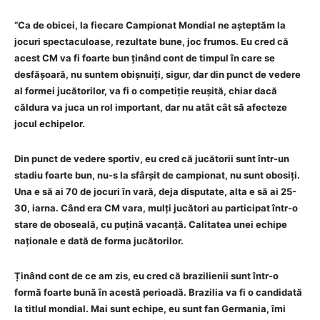
“Ca de obicei, la fiecare Campionat Mondial ne așteptăm la
jocuri spectaculoase, rezultate bune, joc frumos. Eu cred că
acest CM va fi foarte bun ținând cont de timpul în care se
desfășoară, nu suntem obișnuiți, sigur, dar din punct de vedere
al formei jucătorilor, va fi o competiție reușită, chiar dacă
căldura va juca un rol important, dar nu atât cât să afecteze
jocul echipelor.
Din punct de vedere sportiv, eu cred că jucătorii sunt într-un
stadiu foarte bun, nu-s la sfârșit de campionat, nu sunt obosiți.
Una e să ai 70 de jocuri în vară, deja disputate, alta e să ai 25-
30, iarna. Când era CM vara, mulți jucători au participat într-o
stare de oboseală, cu puțină vacanță. Calitatea unei echipe
naționale e dată de forma jucătorilor.
Ținând cont de ce am zis, eu cred că brazilienii sunt într-o
formă foarte bună în acestă perioadă. Brazilia va fi o candidată
la titlul mondial. Mai sunt echipe, eu sunt fan Germania, îmi