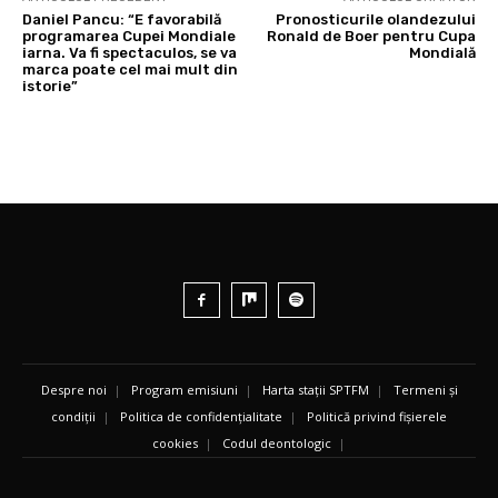
Daniel Pancu: “E favorabilă
Pronosticurile olandezului
programarea Cupei Mondiale
Ronald de Boer pentru Cupa
iarna. Va fi spectaculos, se va
Mondială
marca poate cel mai mult din
istorie”
Despre noi
|
Program emisiuni
|
Harta stații SPTFM
|
Termeni și
condiții
|
Politica de confidențialitate
|
Politică privind fișierele
cookies
|
Codul deontologic
|