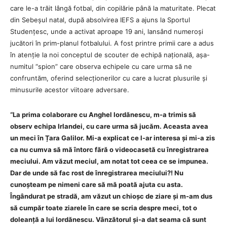
care le-a trăit lângă fotbal, din copilărie până la maturitate. Plecat
din Sebeșul natal, după absolvirea IEFS a ajuns la Sportul
Studențesc, unde a activat aproape 19 ani, lansând numeroși
jucători în prim-planul fotbalului. A fost printre primii care a adus
în atenție la noi conceptul de scouter de echipă națională, așa-
numitul “spion” care observa echipele cu care urma să ne
confruntăm, oferind selecționerilor cu care a lucrat plusurile și
minusurile acestor viitoare adversare.
“La prima colaborare cu Anghel Iordănescu, m-a trimis să
observ echipa Irlandei, cu care urma să jucăm. Aceasta avea
un meci în Țara Galilor. Mi-a explicat ce l-ar interesa și mi-a zis
ca nu cumva să mă întorc fără o videocasetă cu înregistrarea
meciului. Am văzut meciul, am notat tot ceea ce se impunea.
Dar de unde să fac rost de înregistrarea meciului?! Nu
cunoșteam pe nimeni care să mă poată ajuta cu asta.
Îngândurat pe stradă, am văzut un chioșc de ziare și m-am dus
să cumpăr toate ziarele în care se scria despre meci, tot o
doleanță a lui Iordănescu. Vânzătorul și-a dat seama că sunt