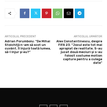
ARTICOLUL PRECEDENT
ARTICOLUL URMĂTOR
Adrian Porumboiu: “De Mihai
Alex Constantinescu, despre
Stoichiță n-am să scot un
FIFA 23: “Jocul este tot mai
cuvânt. Îl înjură toată lumea,
apropiat de realitate. S-au
să-l înjur și eu?”
jucat două meciuri și s-au
folosit costume motion
capture pentru a culege
date”