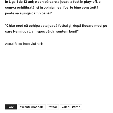
în Liga 1 de 13 ani; o echipă care a jucat, a fost în play-off, e
cumva echilibrată, și în opinia mea, foarte bine construită,
poate să ajungă campioană!”
“Chiar cred că echipa asta joacă fotbal și, după fiecare meci pe
care l-am jucat, am spus că da, suntem buni!”
Ascultă tot interviul aici:
TAGS
executii matinale
fotbal
valeriu iftime